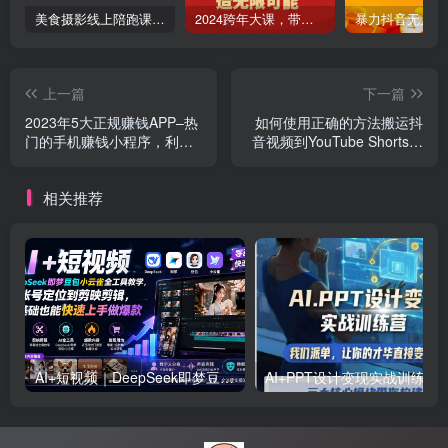
美食摄影线上陪跑课，美食短视频拍摄教程
2024跨年大课，​带你洞察趋势，布局好2024年，创造无限可能
上一篇
下一篇
2023年5大正规赚钱APP–热
如何使用正确的方法搬运抖
门的手机赚钱小程序，利用
音视频到YouTube Shorts，
业余时间赚钱的方法
月赚过万
相关推荐
AI+短视频｜DeepSeek即梦豆包小云雀全工具教学，从账号定位到剪映剪辑，零基础也能快速上手做爆款
AI+PPT设计变现实战训练营，我们派单，让你的才华直接变现，三大核心