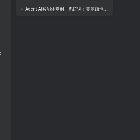
Agent AI智能体零到一系统课；零基础也能学会自动化实战，从核心概念到Coze工作流搭建完整覆盖
众