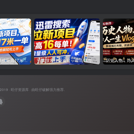
快手拉新项目，单价最高17米一单，玩法简单，0基础也能轻松上手(更新08月07日)
迅雷搜索拉新项目，最高16每单！不限量级人人可冲，零门槛上手(更新0807)
 2019 ·
旺仔资源库
· 由
旺仔破解
强力推荐.