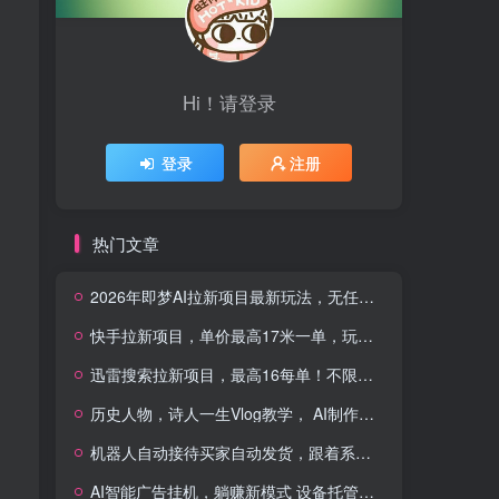
Hi！请登录
登录
注册
热门文章
2026年即梦AI拉新项目最新玩法，无任何门槛，操作非常简单，人人都可做，拉新佣金最高13米每单(更新08月07日)
快手拉新项目，单价最高17米一单，玩法简单，0基础也能轻松上手(更新08月07日)
迅雷搜索拉新项目，最高16每单！不限量级人人可冲，零门槛上手(更新0807)
历史人物，诗人一生Vlog教学， AI制作丨伙伴计划丨精选收益丨商单收徒 ，新领域红利期，抓紧做
机器人自动接待买家自动发货，跟着系统学拼多多虚拟月入1-5万
AI智能广告挂机，躺赚新模式 设备托管运行，解放双手持续变现