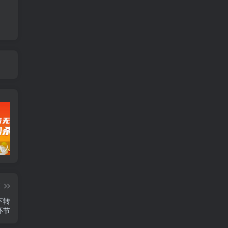
暴力抖音无人直播一元秒杀玩法。项目拆解
全新平台vivo短视频，新风口AI混剪无脑搬运，冷门风口当天见收益，7天撸了2300+了
新能源锂电池行业创业的财富方案，锂电池回收高阶课
篇
下转
环节