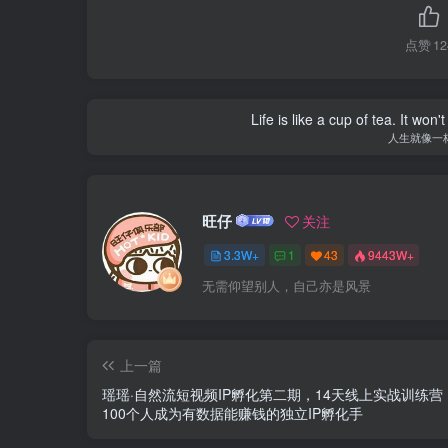
点赞
12
Life is like a cup of tea. It won'
人生就像一
旺仔
关注
3.3W+
1
43
9443W+
无需仰望别人，自己亦是风景
上一篇
瑶瑶·自然流短视频IP孵化第二期，14天线上实战训练营
100个人成为有数据能赚钱的独立IP孵化手