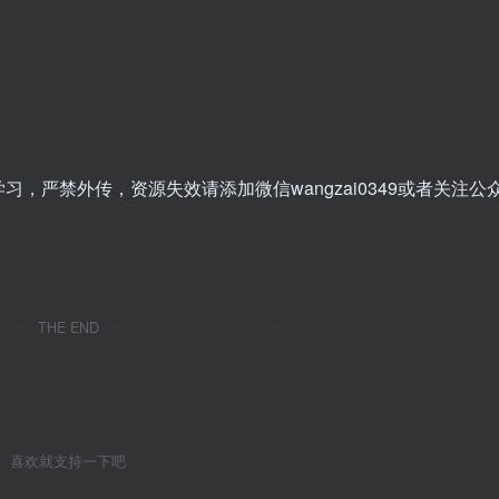
，严禁外传，资源失效请添加微信wangzai0349或者关注公
THE END
喜欢就支持一下吧