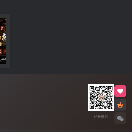
历史人物，诗人一生Vlog教学， AI制作丨伙伴计划丨精选收益丨商单收徒 ，新领域红利期，抓紧做
机器人自动接待买家自动发货，跟着系统学拼多多虚拟月入1-5万
站长微信