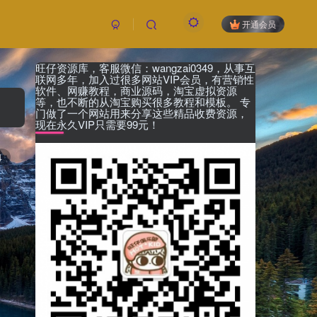
开通会员
旺仔资源库，客服微信：wangzai0349，从事互
付费资源
已售 22
联网多年，加入过很多网站VIP会员，有营销性
19.9
软件、网赚教程，商业源码，淘宝虚拟资源
限时特惠
等，也不断的从淘宝购买很多教程和模板。 专
199
￥
￥
门做了一个网站用来分享这些精品收费资源，
现在永久VIP只需要99元！
黄金会员
钻石会员
免费
免费
4
立即购买
您当前未登录！建议登陆后购买，可保存购买订
单，未登录账号信息只保存15天