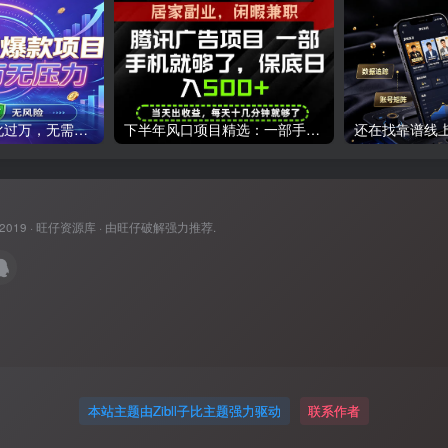
爆款Ai项目，月化过万，无需耗费精力操作，稳健实现每月增收
下半年风口项目精选：一部手机，保底日入500+，做就有收益，长期稳定！【揭秘】
 2019 ·
旺仔资源库
· 由
旺仔破解
强力推荐.
本站主题由Zibll子比主题强力驱动
联系作者