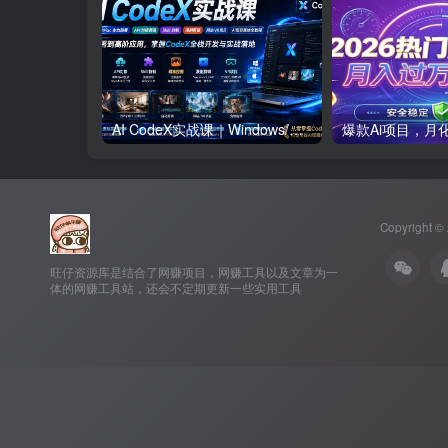
AI CodeX实战课｜Windows/Mac 本地部署｜API 对接调通｜Skill 自制｜漫剧剪辑｜网站 VR 项目｜AI项目落地全教程
Copyright ©
旺仔资源库是结合了网赚项目，网赚工具以及文章为一
体的网赚工具站，还会不定期更新一些实用工具