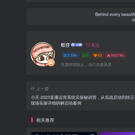
Behind every beautifu
旺仔
关注
3.3W+
1
43
9451W+
无需仰望别人，自己亦是风景
上一篇
小天·2023直播运营系统实操秘训营，从实战启动到转
现场实操详细拆解启动案例
相关推荐