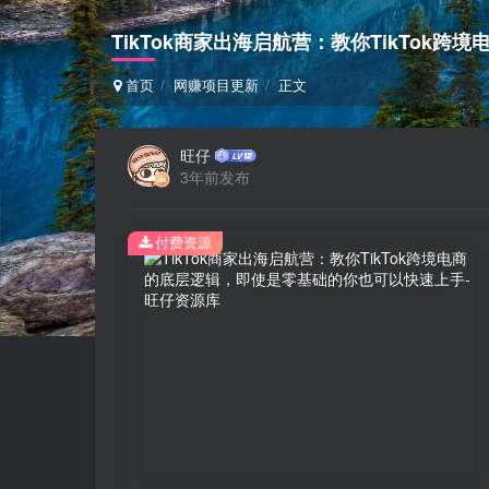
TikTok商家出海启航营：教你TikTo
首页
网赚项目更新
正文
旺仔
3年前发布
付费资源