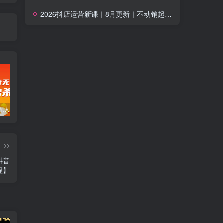
2026抖店运营新课｜8月更新｜不动销起店+商品卡爆发｜达人玩法+店群批量复制｜轻松玩转抖音小店全域流量
暴力抖音无人直播一元秒杀玩法。项目拆解
全新平台vivo短视频，新风口AI混剪无脑搬运，冷门风口当天见收益，7天撸了2300+了
新能源锂电池行业创业的财富方案，锂电池回收高阶课
篇
抖音
程】