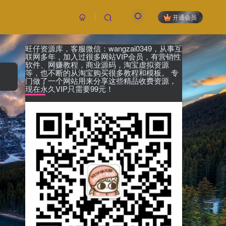
开通会员
旺仔资源库，客服微信：wangzai0349，从事互
付费资源
已售 23
联网多年，加入过很多网站VIP会员，有营销性
19.9
软件、网赚教程，商业源码，淘宝虚拟资源
限时特惠
等，也不断的从淘宝购买很多教程和模板。 专
199
￥
￥
门做了一个网站用来分享这些精品收费资源，
现在永久VIP只需要99元！
黄金会员
钻石会员
免费
免费
1
立即购买
您当前未登录！建议登陆后购买，可保存购买订
单，未登录账号信息只保存15天