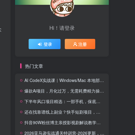
Hi！请登录
众
登录
注册
热门文章
AI CodeX实战课｜Windows/Mac 本地部署｜API 对接调通｜Skill 自制｜漫剧剪辑｜网站 VR 项目｜AI项目落地全教程
爆款Ai项目，月化过万，无需耗费精力操作，稳健实现每月增收
下半年风口项目精选：一部手机，保底日入500+，做就有收益，长期稳定！【揭秘】
还在找靠谱线上副业？快手短剧项目，全程自动发布内容，不用熬夜做视频，轻松日入500+【揭秘】
抖音90W粉丝博主亲授影视剧解说教学，选剧选题+文案模板+AI指令+剪辑配音+封面全流程变现，解锁精选独家收益
2026亚马逊实战通关特训营-2026更新，多维选品+渐进式打法+AI应用，从0到1打造盈利店铺