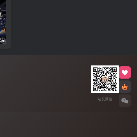
还在找靠谱线上副业？快手短剧项目，全程自动发布内容，不用熬夜做视频，轻松日入500+【揭秘】
抖音90W粉丝博主亲授影视剧解说教学，选剧选题+文案模板+AI指令+剪辑配音+封面全流程变现，解锁精选独家收益
站长微信