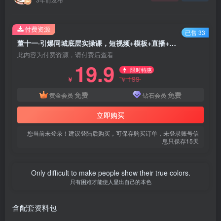
付费资源
已售 33
董十一·引爆同城底层实操课，​短视频+模板+直播+矩阵+投放，一套可复制的同城短视频打法
此内容为付费资源，请付费后查看
19.9
限时特惠
199
￥
￥
免费
免费
黄金会员
钻石会员
立即购买
您当前未登录！建议登陆后购买，可保存购买订单，未登录账号信
息只保存15天
Only difficult to make people show their true colors.
只有困难才能使人显出自己的本色
含配套资料包