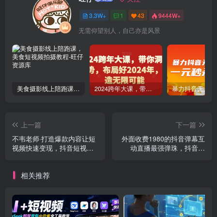
3.3W+
1
43
9444W+
无需仰望别人，自己亦是风景
美食摄影线上陪跑课，美食短视频拍摄教程
2024跨年大课，​带你洞察趋势，布局好2024年，创造无限可能
上一篇
下一篇
不韦老师·打造爆款内容让短
外面收费1980的抖音弹幕互
视频快速变现，抖音短视频
动直播最强弹珠，抖音报
IP打造及直播课变现
白，实时互动直播【软件+教
程】
相关推荐