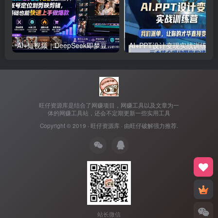
AI+短视频｜DeepSeek即梦豆包小云雀全工具教学，从账号定位到剪映剪辑，零基础也能快速上手做爆款
AI+PPT设计变现实战训练营，我们派单，让你的才华直接变现，三大核心
旺仔资源库是结合了网赚项目，网赚工具以及文章为一
体的网赚工具站，还会不定期更新一些实用工具
Copyright © 2019 ·
旺仔资源库
· 由
旺仔破解
强力推荐.
站长微信