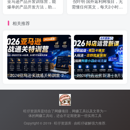
亚马逊产品开发训练营，能
倪叶明·国外返利网项目，无
爆单的产品开发方法，助你
需懂任何英文，每天2小时，
突出重围
月入3500美金
相关推荐
2026亚马逊实战通关特训营-2026更新，多维选品+渐进式打法+AI应用，从0到1打造盈利店铺
2026抖店运营新课｜
旺仔资源库是结合了网赚项目，网赚工具以及文章为一
体的网赚工具站，还会不定期更新一些实用工具
Copyright © 2019 ·
旺仔资源库
· 由
旺仔破解
强力推荐.