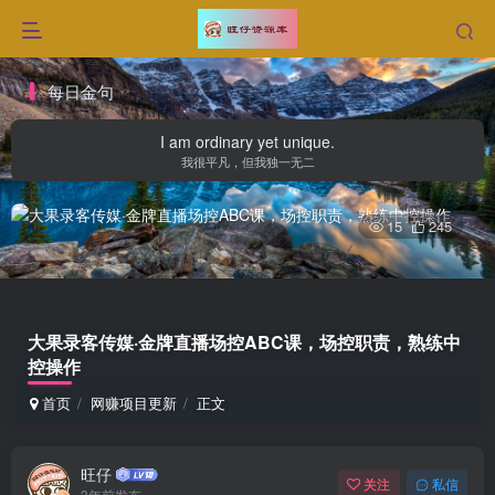
每日金句
I am ordinary yet unique.
我很平凡，但我独一无二
15
245
大果录客传媒·金牌直播场控ABC课，场控职责，熟练中
控操作
首页
网赚项目更新
正文
旺仔
关注
私信
3年前发布