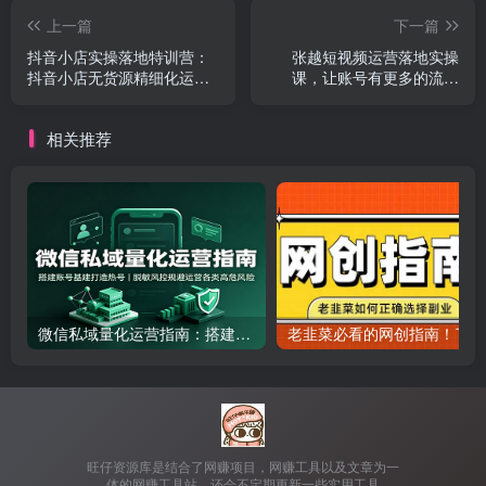
上一篇
下一篇
抖音小店实操落地特训营：
张越短视频运营落地实操
抖音小店无货源精细化运
课，让账号有更多的流量
营，抖店商品卡流量（22
（短视频流量+带货出单实操
节）
课）
相关推荐
微信私域量化运营指南：搭建账号基建打造热号，脱敏风控规避运营各类高危风险
老韭
旺仔资源库是结合了网赚项目，网赚工具以及文章为一
体的网赚工具站，还会不定期更新一些实用工具