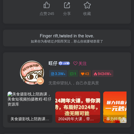
点赞
245
分享
收藏
Finger rift,twisted in the love.
如果你为着错过夕阳而哭泣，那么你就要错群星了
旺仔
关注
3.3W+
1
43
9434W+
无需仰望别人，自己亦是风景
美食摄影线上陪跑课，美食短视频拍摄教程
2024跨年大课，​带你洞察趋势，布局好2024年，创造无限可能