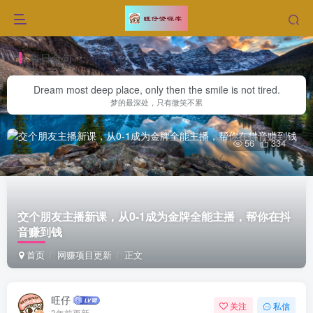
每日金句
Dream most deep place, only then the smile is not tired.
梦的最深处，只有微笑不累
56
334
交个朋友主播新课，从0-1成为金牌全能主播，帮你在抖
音赚到钱
首页
网赚项目更新
正文
旺仔
关注
私信
3年前更新