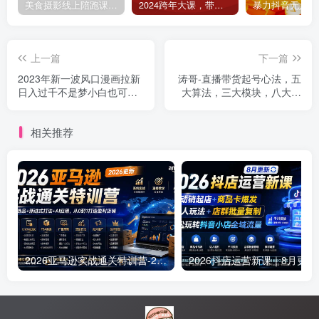
美食摄影线上陪跑课，美食短视频拍摄教程
2024跨年大课，​带你洞察趋势，布局好2024年，创造无限可能
上一篇
下一篇
2023年新一波风口漫画拉新
涛哥-直播带货起号心法，五
日入过千不是梦小白也可从
大算法，三大模块，八大步
零开始，附赠666元咸鱼课
骤，9个技巧抖音快速记号
程
相关推荐
2026亚马逊实战通关特训营-2026更新，多维选品+渐进式打法+AI应用，从0到1打造盈利店铺
2026抖店运营新课｜