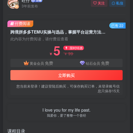
旺仔
关注
私信
3年前发布
付费阅读
已售 22
跨境拼多多TEMU实操与选品，​掌握平台运营方法技巧，选品避坑12条标准，爆款的底层思路等
此内容为付费阅读，请付费后查看
5
限时特惠
99
￥
￥
免费
免费
黄金会员
钻石会员
立即购买
您当前未登录！建议登陆后购买，可保存购买订单，未登录账号信
息只保存15天
I love you for my life past.
我爱你，爱了整整一个曾经
课程目录