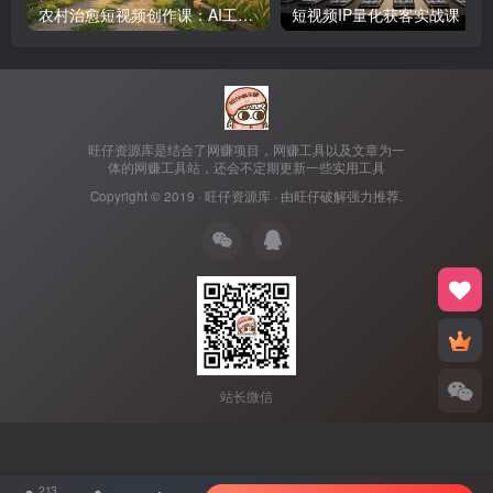
农村治愈短视频创作课：AI工具搭配剪辑技巧，零基础快速制作高质感田园治愈内容
短视频IP
旺仔资源库是结合了网赚项目，网赚工具以及文章为一
体的网赚工具站，还会不定期更新一些实用工具
Copyright © 2019 ·
旺仔资源库
· 由
旺仔破解
强力推荐.
站长微信
213