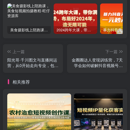
美食摄影线上陪跑课，美食短视频拍摄教程
2024跨年大课，​带你洞察趋势，布局好2024年，创造无限可能
上一篇
下一篇
阳光哥·千川图文与直播间运
金圈圈达人变现训练营，​7天
营，从0开始走向专业，包含
学会如何破解抖音视频号快
千川短视频图文、千川直播
手流量密码，7天掌握4大流
间、小店随心推
量变现技巧
相关推荐