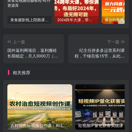
美食摄影线上陪跑课，美食短视频拍摄教程
2024跨年大课，​带你洞察趋势，布局好2024年，创造无限可能
上一篇
下一篇
国外返利网项目，返利搬砖
纪主任拼多多运营系列课
长期稳定，月入3000刀（深
程，千锤百炼15节，从此再
度解剖）
无难做店
相关推荐
农村治愈短视频创作课：AI工具搭配剪辑技巧，零基础快速制作高质感田园治愈内容
短视频IP