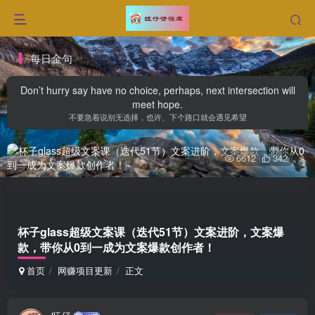
每日金句
Don’t hurry say have no choice, perhaps, next intersection will
meet hope.
不要急着说别无选择，也许、下个路口就会遇见希望
6612
342
杯子glass超级文案课（迭代51节）文案进阶，文案爆
款，带你从0到一成为文案爆款创作者！
首页
网赚项目更新
正文