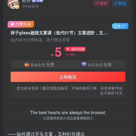
旺仔
关注
私信
3年前发布
付费阅读
已售 27
杯子glass超级文案课（迭代51节）文案进阶，文案爆款，带你从0到一成为文案爆款创作者！
此内容为付费阅读，请付费后查看
5
限时特惠
99
￥
￥
免费
免费
黄金会员
钻石会员
立即购买
您当前未登录！建议登陆后购买，可保存购买订单，未登录账号信
息只保存15天
The best hearts are always the bravest.
心灵最高尚的人也总是最勇敢的人
——如何通过开头文案，五秒钉住观众