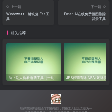
上一篇
下一篇
Windows11一键恢复IE11工
Pixian AI在线免费抠图删除
具
背景工具
相关推荐
防止别人偷看电脑工具（一动鼠标就锁屏）
JRS低调看球
旺仔资源库是结合了网赚项目，网赚工具以及文章为一