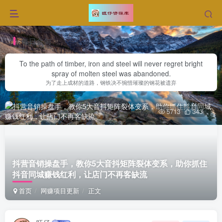
每日金句
To the path of timber, iron and steel will never regret bright
spray of molten steel was abandoned.
为了走上成材的道路，钢铁决不惋惜璀璨的钢花被遗弃
5713
343
抖营音‬销操盘手，教你5大音抖‬矩阵裂体变‬系，助你抓住
抖音同城赚钱红利，让店门‬不再客缺‬流
首页
网赚项目更新
正文