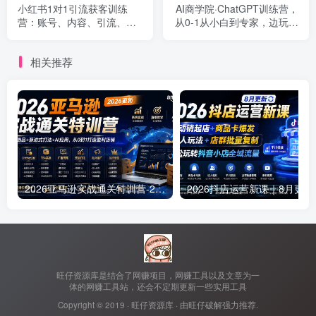
小红书1对1引流获客训练
AI商学院·ChatGPT训练营，
营：账号、内容、引流、成
从0-1从小白到专家，边玩边
交（价值3999元）
赚，保姆级课程（视频+文
档）
相关推荐
2026亚马逊实战通关特训营-2026更新，多维选品+渐进式打法+AI应用，从0到1打造盈利店铺
2026抖店运营新课｜
旺仔资源库是结合了网赚项目，网赚工具以及文章为一
体的网赚工具站，还会不定期更新一些实用工具
Copyright © 2019 ·
旺仔资源库
· 由
旺仔破解
强力推荐.