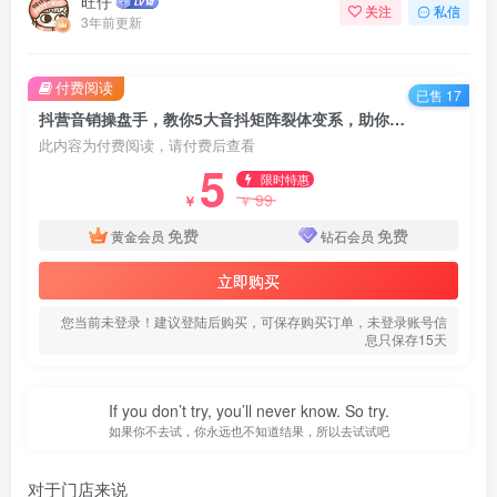
旺仔
关注
私信
3年前更新
付费阅读
已售 17
抖营音‬销操盘手，教你5大音抖‬矩阵裂体变‬系，助你抓住抖音同城赚钱红利，让店门‬不再客缺‬流
此内容为付费阅读，请付费后查看
5
限时特惠
99
￥
￥
免费
免费
黄金会员
钻石会员
立即购买
您当前未登录！建议登陆后购买，可保存购买订单，未登录账号信
息只保存15天
If you don’t try, you’ll never know. So try.
如果你不去试，你永远也不知道结果，所以去试试吧
对于门店来说