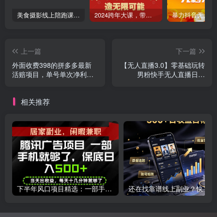
美食摄影线上陪跑课，美食短视频拍摄教程
2024跨年大课，​带你洞察趋势，布局好2024年，创造无限可能
上一篇
下一篇
外面收费398的拼多多最新
【无人直播3.0】零基础玩转
活赔项目，单号单次净利润
男粉快手无人直播日产
100-300+【详细玩法教程】
1000+，稳狠猛，2023男粉
落地项目实操教程【仅揭
相关推荐
秘】
下半年风口项目精选：一部手机，保底日入500+，做就有收益，长期稳定！【揭秘】
还在找