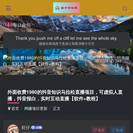
每日金句
Thank you push me off a cliff let me see the whole sky.
感谢你将我推下悬崖让我看清整片天空
7724
343
外面收费1980的抖音知识马拉松直播项目，可虚拟人直
播，抖音报白，实时互动直播【软件+教程】
首页
网赚项目更新
正文
旺仔
关注
私信
3年前发布