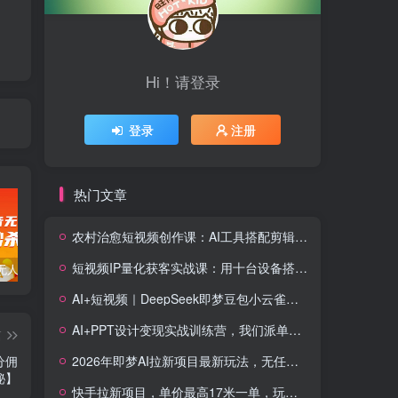
Hi！请登录
登录
注册
热门文章
农村治愈短视频创作课：AI工具搭配剪辑技巧，零基础快速制作高质感田园治愈内容
短视频IP量化获客实战课：用十台设备搭建五十账号矩阵，精准打造引流接单型流量账号
暴力抖音无人直播一元秒杀玩法。项目拆解
全新平台vivo短视频，新风口AI混剪无脑搬运，冷门风口当天见收益，7天撸了2300+了
新能源锂电池行业创业的财富方案，锂电池回收高阶课
AI+短视频｜DeepSeek即梦豆包小云雀全工具教学，从账号定位到剪映剪辑，零基础也能快速上手做爆款
AI+PPT设计变现实战训练营，我们派单，让你的才华直接变现，三大核心模块带你构建Al设计x派单变现的完整闭环
篇
2026年即梦AI拉新项目最新玩法，无任何门槛，操作非常简单，人人都可做，拉新佣金最高13米每单(更新08月07日)
分佣
秘】
快手拉新项目，单价最高17米一单，玩法简单，0基础也能轻松上手(更新08月07日)