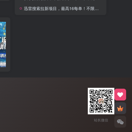
迅雷搜索拉新项目，最高16每单！不限量级人人可冲，零门槛上手(更新0807)
AI+PPT设计变现实战训练营，我们派单，让你的才华直接变现，三大核心模块带你构建Al设计x派单变现的完整闭环
2026年即梦AI拉新项目最新玩法，无任何门槛，操作非常简单，人人都可做，拉新佣金最高13米每单(更新08月07日)
站长微信