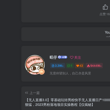
点赞
16
You
一
旺仔
关注
3.3W+
1
43
9444W+
无需仰望别人，自己亦是风景
上一篇
【无人直播3.0】零基础玩转男粉快手无人直播日产1000
狠猛，2023男粉落地项目实操教程【仅揭秘】