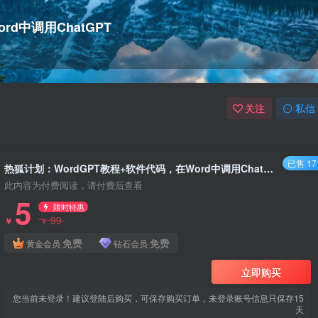
d中调用ChatGPT
关注
私信
已售 17
热狐计划：WordGPT教程+软件代码，在Word中调用ChatGPT
此内容为付费阅读，请付费后查看
5
限时特惠
99
￥
￥
免费
免费
黄金会员
钻石会员
立即购买
您当前未登录！建议登陆后购买，可保存购买订单，未登录账号信息只保存15
天