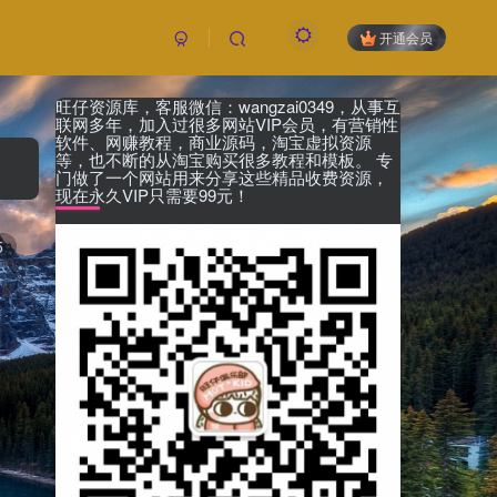
开通会员
旺仔资源库，客服微信：wangzai0349，从事互
付费阅读
已售 17
联网多年，加入过很多网站VIP会员，有营销性
5
软件、网赚教程，商业源码，淘宝虚拟资源
限时特惠
等，也不断的从淘宝购买很多教程和模板。 专
99
￥
￥
门做了一个网站用来分享这些精品收费资源，
现在永久VIP只需要99元！
黄金会员
钻石会员
免费
免费
5
立即购买
您当前未登录！建议登陆后购买，可保存购买订
单，未登录账号信息只保存15天