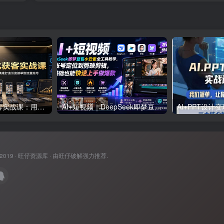
短视频IP量化获客实战课：用十台设备搭建五十账号矩阵，精准打造引流接单型流量账号
AI+短视频｜DeepSeek即梦豆包小云雀全工具教学，从账号定位到剪映剪辑，零基础也能快速上手做爆款
 2019 ·
旺仔资源库
· 由
旺仔破解
强力推荐.