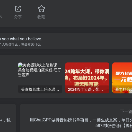
5
分享
收藏
 see what you believe.
个人相信什么，就会看见什么
美食摄影线上陪跑课，美食短视频拍摄教程
2024跨年大课，​带你洞察趋势，布局好2024年，创造无限可能
下一
+，稳
用ChatGPT做抖音热磅书单项目，一键生成文案，单日
5872案例拆解【揭