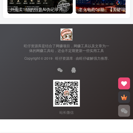
外面卖188的抖音AI伪记录片赛道掘金全攻略；从选题到发布十一大环节拆解，零基础也能做出高流量真实感内容
旺仔资源库是结合了网赚项目，网赚工具以及文章为一
体的网赚工具站，还会不定期更新一些实用工具
Copyright © 2019 ·
旺仔资源库
· 由
旺仔破解
强力推荐.
站长微信