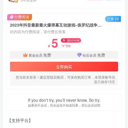
付费阅读
已售 25
2023年抖音最新最火爆弹幕互动游戏–侏罗纪战争【软件+开播教程+起号教程+兔费对接报白+0粉兔费开通直播权限】
此内容为付费阅读，请付费后查看
5
限时特惠
99
￥
￥
免费
免费
黄金会员
钻石会员
立即购买
您当前未登录！建议登陆后购买，可保存购买订单，未登录账号信
息只保存15天
If you don’t try, you’ll never know. So try.
如果你不去试，你永远也不知道结果，所以去试试吧
【支持平台】