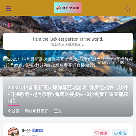
每日金句
I am the luckiest person in the world.
我是世界上最幸运的人
5990
166
2023年抖音最新最火爆弹幕互动游戏–侏罗纪战争【软件
+开播教程+起号教程+兔费对接报白+0粉兔费开通直播权
限】
首页
网赚项目更新
正文
旺仔
关注
私信
3年前发布