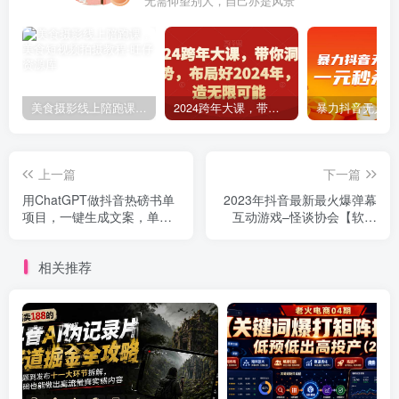
无需仰望别人，自己亦是风景
美食摄影线上陪跑课，美食短视频拍摄教程
2024跨年大课，​带你洞察趋势，布局好2024年，创造无限可能
上一篇
下一篇
用ChatGPT做抖音热磅书单
2023年抖音最新最火爆弹幕
项目，一键生成文案，单日
互动游戏–怪谈协会【软件
分佣5872案例拆解【揭秘】
+开播教程+起号教程+免费
对接报白+0粉免费开通直播
相关推荐
权限】