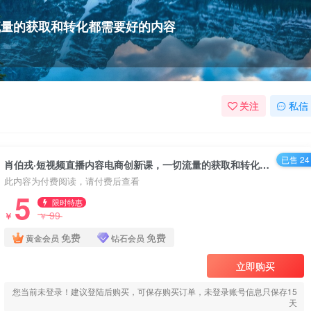
流量的获取和转化都需要好的内容
关注
私信
已售 24
肖伯戎·短视频直播内容电商创新课，一切流量的获取和转化都需要好的内容
此内容为付费阅读，请付费后查看
5
限时特惠
99
￥
￥
免费
免费
黄金会员
钻石会员
立即购买
您当前未登录！建议登陆后购买，可保存购买订单，未登录账号信息只保存15
天