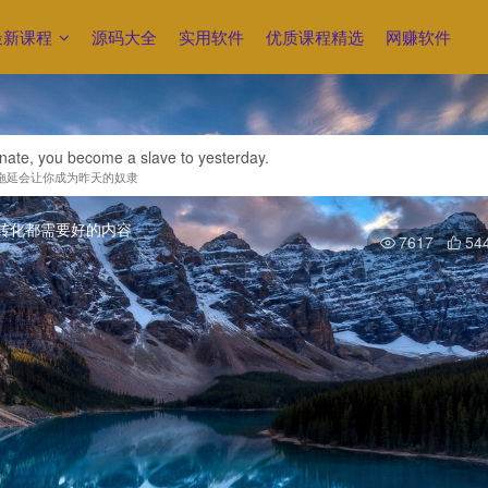
最新课程
源码大全
实用软件
优质课程精选
网赚软件
nate, you become a slave to yesterday.
拖延会让你成为昨天的奴隶
7617
54