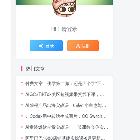
Hi！请登录
登录
注册
热门文章
付费文章：佛学第二弹：还是四个字“不常不断”依托八不偈解读无我因果连续之理
AIGC×TikTok美区短视频带货线下课；两天一夜完整回放，12小时高清视频收录头部操盘手全流程教学
AI编程产品出海实战课，0基础小白也能跑通，账号搭建・多Agent开发・市场调研全流程，月入千刀跨境变现教程(更新)
让Codex用中转站生成图片：CC Switch配置、画图能力检测与全局Skill教程
AI童装爆款带货实战课，一节课教会你实现童装变现，零基础也能落地实操
阿里巴巴1688店铺基建实操课-8月更新；工作台下载到旺铺装修客服分流，手把手搞定开店全部必备操作