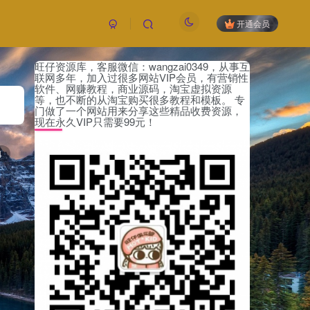
开通会员
旺仔资源库，客服微信：wangzai0349，从事互
付费阅读
已售 24
联网多年，加入过很多网站VIP会员，有营销性
5
软件、网赚教程，商业源码，淘宝虚拟资源
限时特惠
等，也不断的从淘宝购买很多教程和模板。 专
99
￥
￥
门做了一个网站用来分享这些精品收费资源，
现在永久VIP只需要99元！
黄金会员
钻石会员
免费
免费
4
立即购买
您当前未登录！建议登陆后购买，可保存购买订
单，未登录账号信息只保存15天