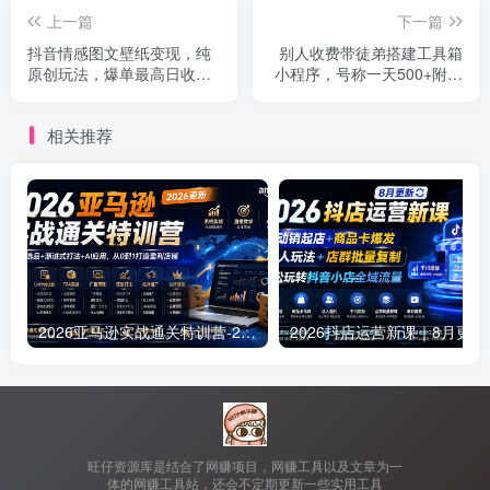
上一篇
下一篇
抖音情感图文壁纸变现，纯
别人收费带徒弟搭建工具箱
原创玩法，爆单最高日收益
小程序，号称一天500+附带
破万，精品稳定低保项目
详细视频教程
相关推荐
2026亚马逊实战通关特训营-2026更新，多维选品+渐进式打法+AI应用，从0到1打造盈利店铺
2026抖店运营新课｜
旺仔资源库是结合了网赚项目，网赚工具以及文章为一
体的网赚工具站，还会不定期更新一些实用工具