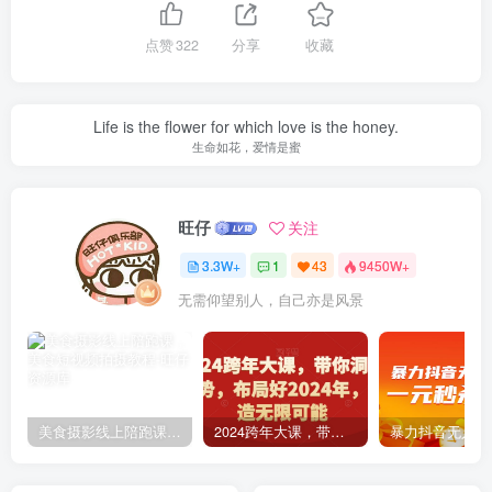
点赞
322
分享
收藏
Life is the flower for which love is the honey.
生命如花，爱情是蜜
旺仔
关注
3.3W+
1
43
9450W+
无需仰望别人，自己亦是风景
美食摄影线上陪跑课，美食短视频拍摄教程
2024跨年大课，​带你洞察趋势，布局好2024年，创造无限可能