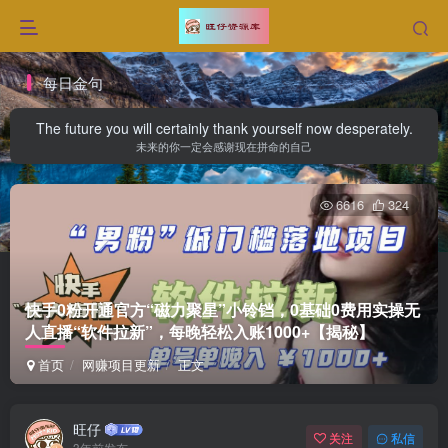
每日金句
The future you will certainly thank yourself now desperately.
未来的你一定会感谢现在拼命的自己
6616
324
快手0粉开通官方“磁力聚星”小铃铛，0基础0费用实操无
人直播“软件拉新”，每晚轻松入账1000+【揭秘】
首页
网赚项目更新
正文
旺仔
关注
私信
3年前发布