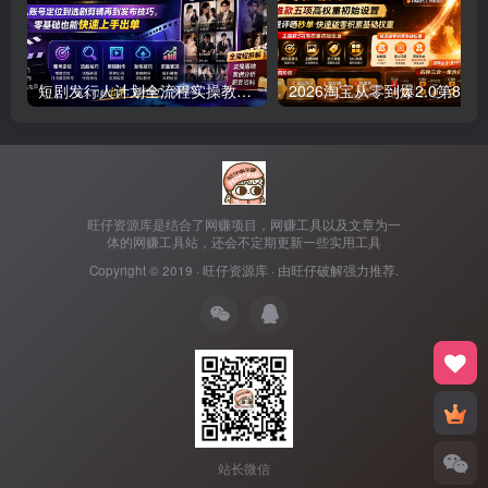
短剧发行人计划全流程实操教程；从账号定位到选剧剪辑再到发布技巧，零基础也能快速上手出单
2026淘宝从零到爆
旺仔资源库是结合了网赚项目，网赚工具以及文章为一
体的网赚工具站，还会不定期更新一些实用工具
Copyright © 2019 ·
旺仔资源库
· 由
旺仔破解
强力推荐.
站长微信