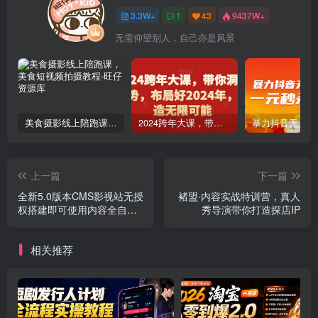
3.3W+
1
43
9437W+
无需仰望别人，自己亦是风景
美食摄影线上陪跑课，美食短视频拍摄教程
2024跨年大课，​带你洞察趋势，布局好2024年，创造无限可能
上一篇
下一篇
全新5.0版本CMS影视站无授
褚盟·内容实战特训营，真人
权搭建即可使用内容全自动
秀导演带你打造探店IP
采集(源码+教程)
相关推荐