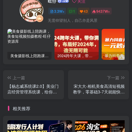
旺仔
关注
3.3W+
1
43
9437W+
无需仰望别人，自己亦是风景
美食摄影线上陪跑课，美食短视频拍摄教程
2024跨年大课，​带你洞察趋势，布局好2024年，创造无限可能
上一篇
下一篇
【杨志威系统课2.0】美业门
宋大大-相机美食高清短视频
店经营管理系统课，给你讲
教学，零基础3-7天就能快速
点美业的实在干货，含资料
上手，掌握用单反或者微单
拍摄美食短视频
相关推荐