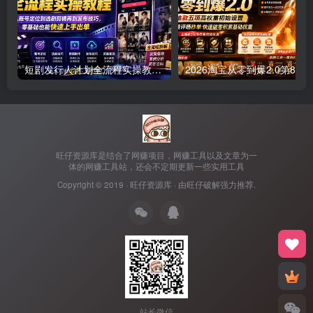
短剧发行人计划全流程实操教程；从账号定位到选剧剪辑再到发布技巧，零基础也能快速上手出单
2026淘宝从零到爆
旺仔资源库是结合了网赚项目，网赚工具以及文章为一
体的网赚工具站，还会不定期更新一些实用工具
Copyright © 2019 ·
旺仔资源库
· 由
旺仔破解
强力推荐.
站长微信