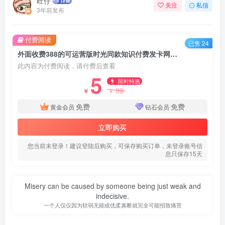
旺仔
关注
私信
3年前发布
付费阅读
已售 24
外面收费388的可运营版时光同款知识付费发卡网程序搭建【全套源码+搭建教程】
此内容为付费阅读，请付费后查看
5
限时特惠
99
￥
￥
免费
免费
黄金会员
钻石会员
立即购买
您当前未登录！建议登陆后购买，可保存购买订单，未登录账号信
息只保存15天
Misery can be caused by someone being just weak and
indecisive.
一个人仅仅因为软弱无能或优柔寡断就完全可能招致痛苦