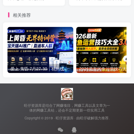
失效！
相关推荐
爱上 黄昏 7月27-30｜杭州线下无界特训营｜淘宝天猫AI推广｜直通车人群｜全套PPT SOP思维导图资料包
旺仔资源库是结合了网赚项目，网赚工具以及文章为一
体的网赚工具站，还会不定期更新一些实用工具
Copyright © 2019 ·
旺仔资源库
· 由
旺仔破解
强力推荐.