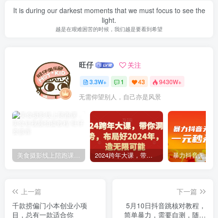
It is during our darkest moments that we must focus to see the
light.
越是在艰难困苦的时候，我们越是要看到希望
旺仔
关注
3.3W+
1
43
9430W+
无需仰望别人，自己亦是风景
美食摄影线上陪跑课，美食短视频拍摄教程
2024跨年大课，​带你洞察趋势，布局好2024年，创造无限可能
上一篇
下一篇
千款捞偏门小本创业小项
5月10日抖音跳核对教程，
目，总有一款适合你
简单暴力，需要自测，随时