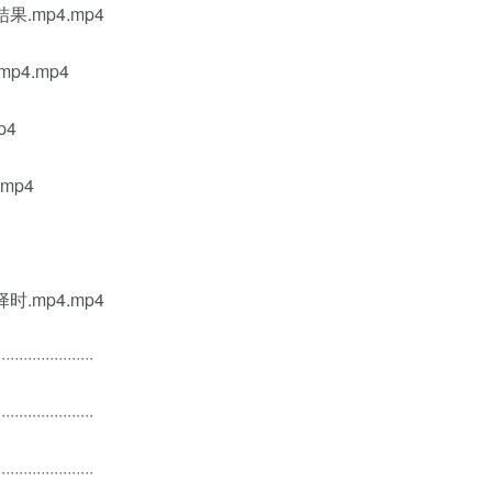
.mp4.mp4
4.mp4
p4
mp4
.mp4.mp4
······················
······················
······················