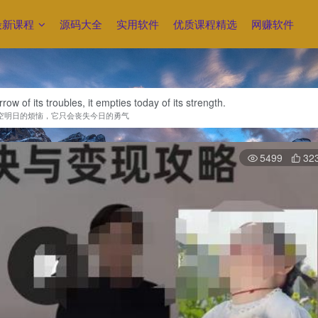
最新课程
源码大全
实用软件
优质课程精选
网赚软件
w of its troubles, it empties today of its strength.
空明日的烦恼，它只会丧失今日的勇气
5499
32