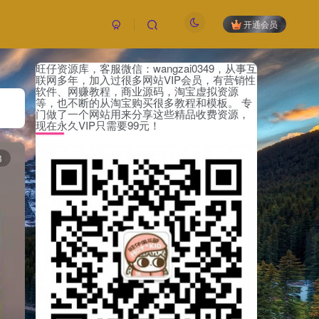
开通会员
旺仔资源库，客服微信：wangzai0349，从事互
付费阅读
已售 24
联网多年，加入过很多网站VIP会员，有营销性
5
软件、网赚教程，商业源码，淘宝虚拟资源
限时特惠
等，也不断的从淘宝购买很多教程和模板。 专
99
￥
￥
门做了一个网站用来分享这些精品收费资源，
现在永久VIP只需要99元！
黄金会员
钻石会员
免费
免费
3
立即购买
您当前未登录！建议登陆后购买，可保存购买订
单，未登录账号信息只保存15天