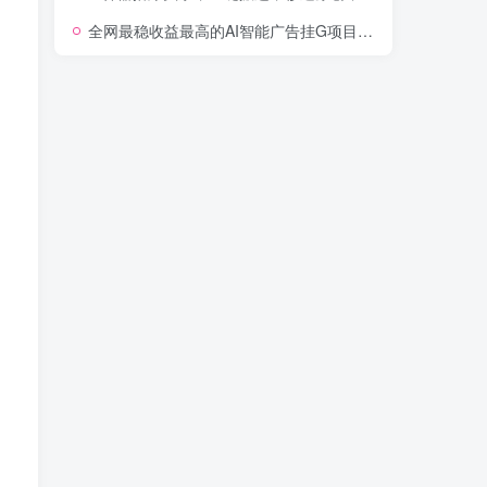
全网最稳收益最高的AI智能广告挂G项目，日入400+，真正的躺賺项目【揭秘】