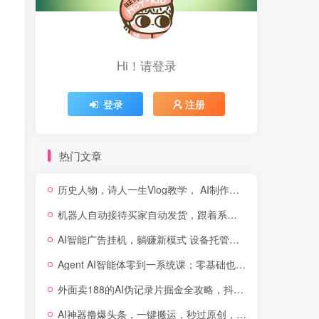
Hi！请登录
登录
注册
热门文章
历史人物，诗人一生Vlog教学， AI制作丨伙伴计划丨精选收益丨商单收徒 ，新领域红利期，抓紧做
机器人自动接待买家自动发货，跟着系统学拼多多虚拟月入1-5万
AI智能广告挂机，躺赚新模式 设备托管运行，解放双手持续变现
Agent AI智能体零到一系统课；零基础也能学会自动化实战，从核心概念到Coze工作流搭建完整覆盖
外面卖188的AI伪记录片掘金全攻略，抖音图文新赛道，轻松涨粉变现，拿创作者伙伴计划收益【文档】
AI神器撸爆头条，一键搬运，秒过原创，有手就能做，每天稳定200+【揭秘】