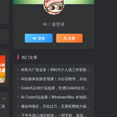
Hi！请登录
登录
注册
热门文章
AI算力广告业务｜AI时代个人或工作室新赛道
AI自媒体实操变现课｜大白话教学，从短剧漫剧到动画制作，零基础也能掌握爆款内容创作与变现全流程
暴力抖音无人直播一元秒杀玩法。项目拆解
全新平台vivo短视频，新风口AI混剪无脑搬运，冷门风口当天见收益，7天撸了2300+了
新能源锂电池行业创业的财富方案，锂电池回收高阶课
CodeX从0到1实战课，吃透CodeX全功能，零基础AI开发实战，从部署到高阶项目一键落地
AI CodeX实战课｜Windows/Mac 本地部署｜API 对接调通｜Skill 自制｜漫剧剪辑｜网站 VR 项目｜AI项目落地全教程
篇
爆款Ai项目，月化过万，无需耗费精力操作，稳健实现每月增收
工具
下半年风口项目精选：一部手机，保底日入500+，做就有收益，长期稳定！【揭秘】