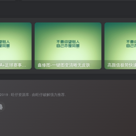
JRS低调看球 NBA+足球赛事在线观看工具
鑫修图-一键图变清晰无皮肤
 2019 ·
旺仔资源库
· 由
旺仔破解
强力推荐.