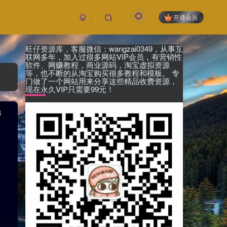
开通会员
旺仔资源库，客服微信：wangzai0349，从事互
付费阅读
已售 25
联网多年，加入过很多网站VIP会员，有营销性
5
软件、网赚教程，商业源码，淘宝虚拟资源
限时特惠
等，也不断的从淘宝购买很多教程和模板。 专
99
￥
￥
门做了一个网站用来分享这些精品收费资源，
现在永久VIP只需要99元！
黄金会员
钻石会员
免费
免费
4
立即购买
您当前未登录！建议登陆后购买，可保存购买订
单，未登录账号信息只保存15天