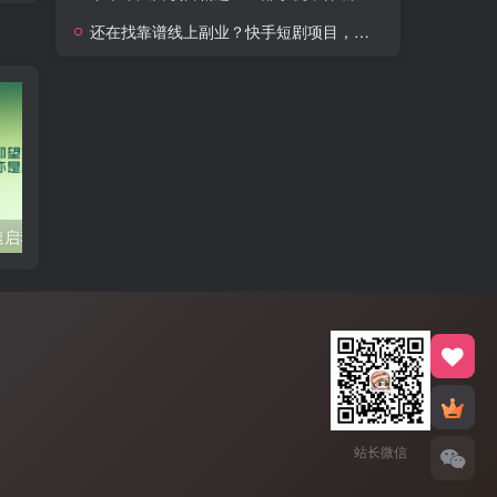
还在找靠谱线上副业？快手短剧项目，全程自动发布内容，不用熬夜做视频，轻松日入500+【揭秘】
高颜值极简快速启动工具 Dawn Launcher
[Windows] 全能PDF工具箱
电脑桌面小
站长微信