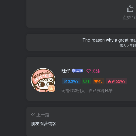
点赞
43
The reason why a great man 
伟人之所
旺仔
关注
3.3W+
1
43
9452W+
无需仰望别人，自己亦是风景
上一篇
朋友圈营销客