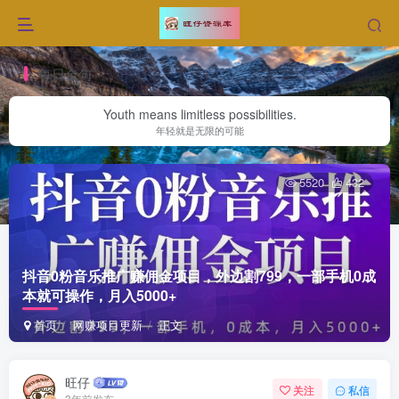
每日金句
Youth means limitless possibilities.
年轻就是无限的可能
5520
432
抖音0粉音乐推广赚佣金项目，外边割799，一部手机0成
本就可操作，月入5000+
首页
网赚项目更新
正文
旺仔
关注
私信
3年前发布