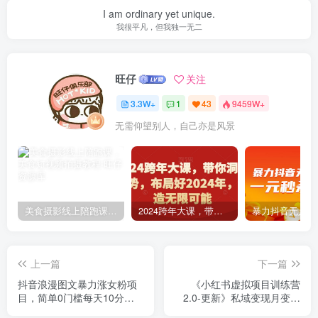
I am ordinary yet unique.
我很平凡，但我独一无二
旺仔
关注
3.3W+
1
43
9459W+
无需仰望别人，自己亦是风景
美食摄影线上陪跑课，美食短视频拍摄教程
2024跨年大课，​带你洞察趋势，布局好2024年，创造无限可能
上一篇
下一篇
抖音浪漫图文暴力涨女粉项
《小红书虚拟项目训练营
目，简单0门槛每天10分钟
2.0-更新》私域变现月变现
发图文日入600+长期多号
2W+附配套资料+培训课程