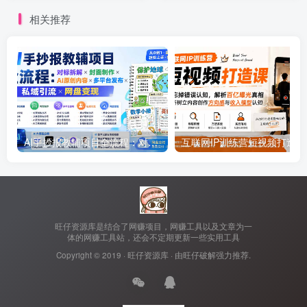
【揭秘】
相关推荐
AI手抄报教辅项目全流程：对标拆解×封面制作×AI原创内容×多平台发布×私域引流×网盘变现
互联网IP训练
旺仔资源库是结合了网赚项目，网赚工具以及文章为一
体的网赚工具站，还会不定期更新一些实用工具
Copyright © 2019 ·
旺仔资源库
· 由
旺仔破解
强力推荐.