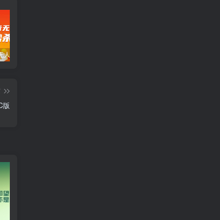
暴力抖音无人直播一元秒杀玩法。项目拆解
全新平台vivo短视频，新风口AI混剪无脑搬运，冷门风口当天见收益，7天撸了2300+了
新能源锂电池行业创业的财富方案，锂电池回收高阶课
篇
C版