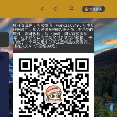
开通会员
旺仔资源库，客服微信：wangzai0349，从事互
付费阅读
已售 30
联网多年，加入过很多网站VIP会员，有营销性
19.9
软件、网赚教程，商业源码，淘宝虚拟资源
限时特惠
等，也不断的从淘宝购买很多教程和模板。 专
99
￥
￥
门做了一个网站用来分享这些精品收费资源，
现在永久VIP只需要99元！
黄金会员
钻石会员
免费
免费
4
立即购买
您当前未登录！建议登陆后购买，可保存购买订
单，未登录账号信息只保存15天