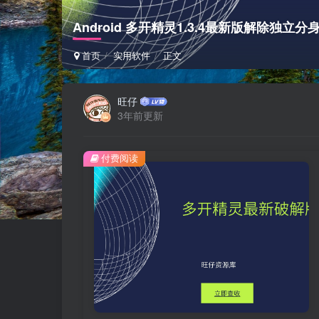
Android 多开精灵1.3.4最新版解除独
首页
实用软件
正文
旺仔
3年前更新
付费阅读