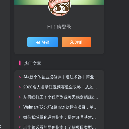
Hi！请登录
登录
注册
热门文章
AI+新个体创业必修课｜道法术器｜商业逻辑·小红书流量·AI智能体｜低成本打造个人变现小生意全套教学
2026名人语录短视频赛道全攻略；从文案撰写到声音克隆部署，系统掌握涨粉变现双赢制作技术
别再瞎打工！小程序副业每天稳定躺赚200+
Walmart(沃尔玛)超市浏览标注项目，单账号日收益20+单电脑日收益可达800+带分佣机制【揭秘】
微信私域量化运营指南：搭建账号基建打造热号，脱敏风控规避运营各类高危风险
众
老韭菜必看的网创指南！了解项目类型，才能找到好的项目，才能拿到想要的结果