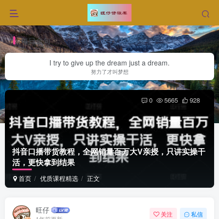
每日金句
I try to give up the dream just a dream.
努力了才叫梦想
0
5665
928
抖音口播带货教程，全网销量百万大V亲授，只讲实操干
活，更快拿到结果
首页
优质课程精选
正文
旺仔
关注
私信
1年前更新