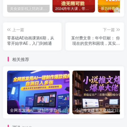
美食摄影线上陪跑课，美食短视频拍摄教程
2024跨年大课，​带你洞察趋势，布局好2024年，创造无限可能
上一篇
下一篇
零基础AE动画课第6期，从
某付费文章：年中巨献： 你
零开始学AE，入门到精通
现在的贫穷和困境，其实都
有解决的思路
相关推荐
全网首发用AI一键制作爆款视频，自测日入多张，适合大学生宝妈兼职创业，保姆级教程
小