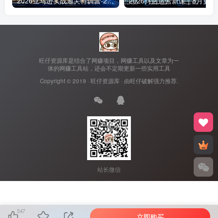
2026亚马逊实战通关特训营-2026更新，多维选品+渐进式打法+AI应用，从0到1打造盈利店铺
2026抖店运营新课｜
旺仔资源库是结合了网赚项目，网赚工具以及文章为一
体的网赚工具站，还会不定期更新一些实用工具
Copyright © 2019 ·
旺仔资源库
· 由
旺仔破解
强力推荐.
站长微信
547
立即购买
本站主题由Zibll子比主题强力驱动
联系作者