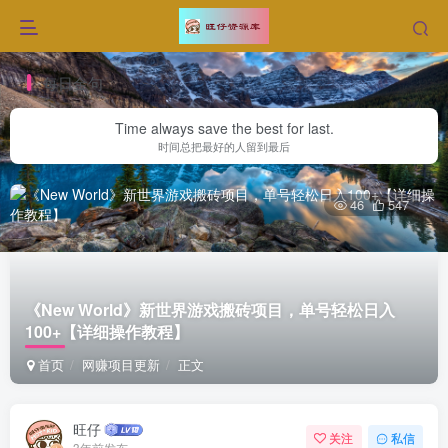
每日金句
Time always save the best for last.
时间总把最好的人留到最后
46
547
《New World》新世界游戏搬砖项目，单号轻松日入
100+【详细操作教程】
首页
网赚项目更新
正文
旺仔
关注
私信
3年前发布