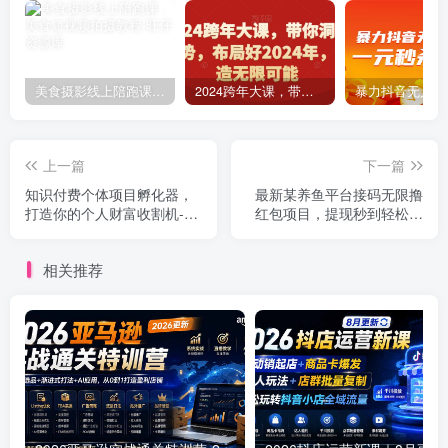
美食摄影线上陪跑课，美食短视频拍摄教程
2024跨年大课，​带你洞察趋势，布局好2024年，创造无限可能
上一篇
下一篇
知识付费个体项目孵化器，
最新某养鱼平台接码无限撸
打造你的个人财富收割机-价
红包项目，提现秒到轻松日
值1680元
入几百+【详细玩法教程】
相关推荐