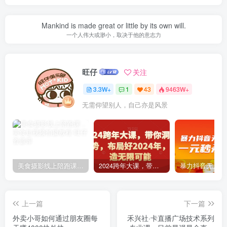
Mankind is made great or little by its own will.
一个人伟大或渺小，取决于他的意志力
旺仔
关注
3.3W+
1
43
9463W+
无需仰望别人，自己亦是风景
美食摄影线上陪跑课，美食短视频拍摄教程
2024跨年大课，​带你洞察趋势，布局好2024年，创造无限可能
上一篇
下一篇
外卖小哥如何通过朋友圈每
禾兴社·卡直播广场技术系列