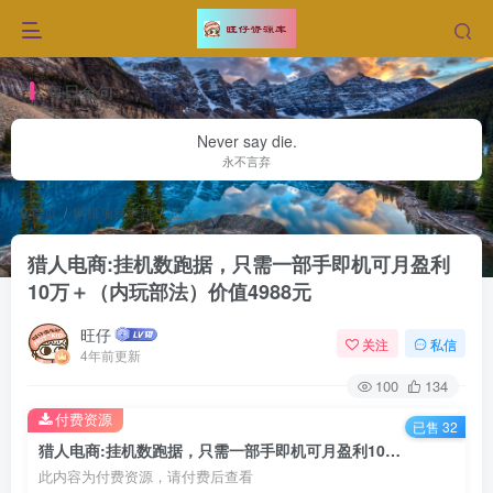
每日金句
Never say die.
永不言弃
首页
网赚项目更新
正文
猎人电商:挂机数跑据，只需一部手即机可月盈利
10万＋（内玩部法）价值4988元
旺仔
关注
私信
4年前更新
100
134
付费资源
已售 32
猎人电商:挂机数跑据，只需一部手即机可月盈利10万＋（内玩部法）价值4988元
此内容为付费资源，请付费后查看