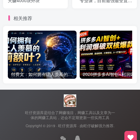
天赚4000块外块
专业课，目前最强最全直播
广场技术
相关推荐
付费文：如何拥有让人羡慕的前额叶？
2026拼多多AI智创+利润爆破
旺仔资源库是结合了网赚项目，网赚工具以及文章为一
体的网赚工具站，还会不定期更新一些实用工具
Copyright © 2019 ·
旺仔资源库
· 由
旺仔破解
强力推荐.