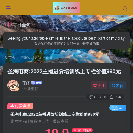
每日金句
Seeing your adorable smile is the absolute best part of my day.
看见你可爱的笑容绝对是我一天中最美好的事
首页
网赚项目更新
正文
圣淘电商:2022主播进阶培训线上专栏价值980元
旺仔
关注
私信
4年前更新
0
10
234
付费资源
已售 43
圣淘电商:2022主播进阶培训线上专栏价值980元
此内容为付费资源，请付费后查看
19.9
限时特惠