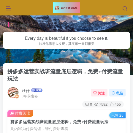
每日金句
Every day is beautiful if you choose to see it.
如果你愿意去发现，其实每一天都很美
首页
网赚项目更新
正文
拼多多运营实战班流量底层逻辑，免费+付费流量
玩法
旺仔
关注
私信
3年前发布
0
7592
455
付费阅读
已售 25
拼多多运营实战班流量底层逻辑，免费+付费流量玩法
此内容为付费阅读，请付费后查看