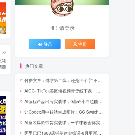
Hi！请登录
暴力抖音无人直播一元秒杀玩法。项目拆解
全新平台vivo短视频，新风口AI混剪无脑搬运，冷门风口当天见收益，7天撸了2300+了
新能源锂电池行业创业的财富方案，锂电池回收高阶课
登录
注册
篇
流视
热门文章
精髓
付费文章：佛学第二弹：还是四个字“不常不断”依托八不偈解读无我因果连续之理
AIGC×TikTok美区短视频带货线下课；两天一夜完整回放，12小时高清视频收录头部操盘手全流程教学
AI编程产品出海实战课，0基础小白也能跑通，账号搭建・多Agent开发・市场调研全流程，月入千刀跨境变现教程(更新)
让Codex用中转站生成图片：CC Switch配置、画图能力检测与全局Skill教程
AI童装爆款带货实战课，一节课教会你实现童装变现，零基础也能落地实操
阿里巴巴1688店铺基建实操课-8月更新；工作台下载到旺铺装修客服分流，手把手搞定开店全部必备操作