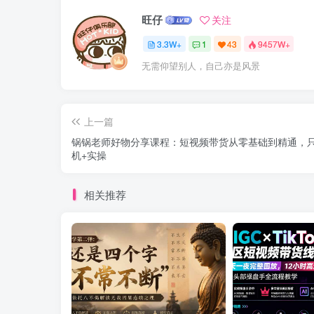
旺仔
关注
3.3W+
1
43
9457W+
无需仰望别人，自己亦是风景
上一篇
锅锅老师好物分享课程：短视频带货从零基础到精通，
机+实操
相关推荐