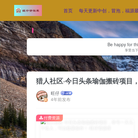
首页
每天更新中创，冒泡，福源
每日金句
Be happy for th
享受当
首页
网赚项目更新
正文
猎人社区·今日头条瑜伽搬砖项目
旺仔
4年前发布
付费资源