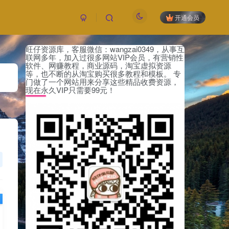
开通会员
旺仔资源库，客服微信：wangzai0349，从事互
付费资源
已售 23
联网多年，加入过很多网站VIP会员，有营销性
19.9
软件、网赚教程，商业源码，淘宝虚拟资源
限时特惠
等，也不断的从淘宝购买很多教程和模板。 专
199
￥
￥
门做了一个网站用来分享这些精品收费资源，
现在永久VIP只需要99元！
黄金会员
钻石会员
免费
免费
立即购买
您当前未登录！建议登陆后购买，可保存购买订
单，未登录账号信息只保存15天