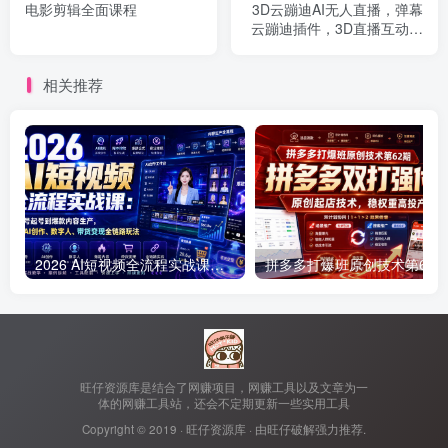
电影剪辑全面课程
3D云蹦迪AI无人直播，弹幕
云蹦迪插件，3D直播互动神
器。
相关推荐
2026 AI短视频全流程实战课：从账号起号到爆款内容生产，掌握AI创作、数字人、带货变现全链路玩法
旺仔资源库是结合了网赚项目，网赚工具以及文章为一
体的网赚工具站，还会不定期更新一些实用工具
Copyright © 2019 ·
旺仔资源库
· 由
旺仔破解
强力推荐.