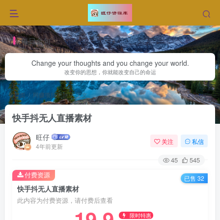
每日金句
Change your thoughts and you change your world.
改变你的思想，你就能改变自己的命运
首页
网赚项目更新
正文
快手抖无人直播素材
旺仔
关注
私信
4年前更新
45
545
付费资源
已售 32
快手抖无人直播素材
此内容为付费资源，请付费后查看
19.9
限时特惠