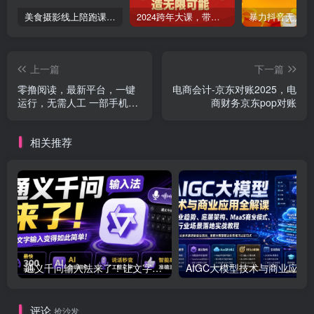
美食摄影线上陪跑课，美食短视频拍摄教程
2024跨年大课，​带你洞察趋势，布局好2024年，创造无限可能
上一篇
下一篇
零撸阅读，最新平台，一键
电商会计-京东对账2025，电
运行，无需人工 一部手机即
商财务京东pop对账
可，单日收益50-200+
相关推荐
通义千问输入法来了！让文字输入变得如此简单，最快300字/分，AI自动润色，说话秒变工整文字
AIGC大模型技术与商业应用全解课｜产业趋势、底层架构、Ma
评论
抢沙发