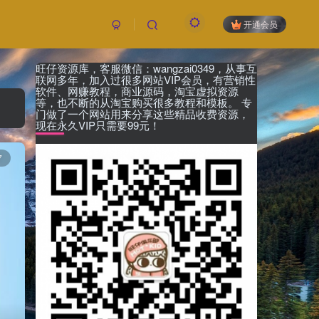
开通会员
旺仔资源库，客服微信：wangzai0349，从事互
付费资源
已售 22
联网多年，加入过很多网站VIP会员，有营销性
19.9
软件、网赚教程，商业源码，淘宝虚拟资源
限时特惠
等，也不断的从淘宝购买很多教程和模板。 专
199
￥
￥
门做了一个网站用来分享这些精品收费资源，
现在永久VIP只需要99元！
黄金会员
钻石会员
免费
免费
7
立即购买
您当前未登录！建议登陆后购买，可保存购买订
单，未登录账号信息只保存15天