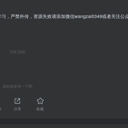
，严禁外传，资源失效请添加微信wangzai0349或者关注公
THE END
喜欢就支持一下吧
1
分享
收藏