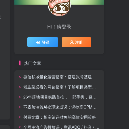
众
Hi！请登录
登录
注册
热门文章
微信私域量化运营指南：搭建账号基建打造热号，脱敏风控规避运营各类高危风险
老韭菜必看的网创指南！了解项目类型，才能找到好的项目，才能拿到想要的结果
26年落地项目实践首推，一部手机，轻松日入500+，长期稳定
不露脸油管AI变现速成课：深挖高CPM盈利领域，零出镜打造YouTube稳定收益账号
付费文章：相亲筛选对象的高效实用策略
全网主流广告投放课，腾讯ADQ / 抖音 / 快手 / B 站实操教学，手把手教投手赚钱变现，全套变现拆解稳定出单