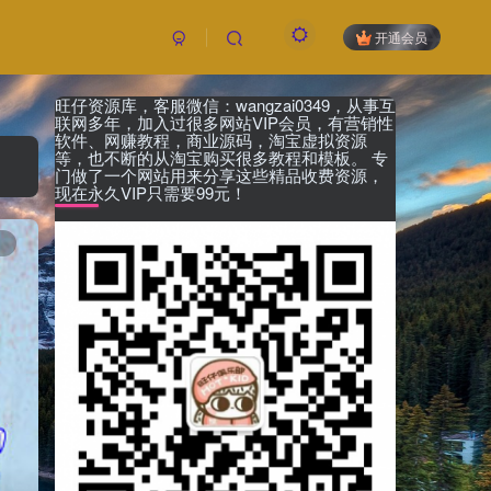
开通会员
旺仔资源库，客服微信：wangzai0349，从事互
付费资源
已售 22
联网多年，加入过很多网站VIP会员，有营销性
19.9
软件、网赚教程，商业源码，淘宝虚拟资源
限时特惠
等，也不断的从淘宝购买很多教程和模板。 专
199
￥
￥
门做了一个网站用来分享这些精品收费资源，
现在永久VIP只需要99元！
黄金会员
钻石会员
免费
免费
1
立即购买
您当前未登录！建议登陆后购买，可保存购买订
单，未登录账号信息只保存15天