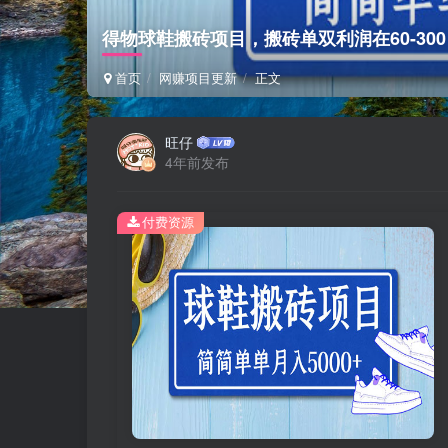
得物球鞋搬砖项目，搬砖单双利润在60-300
首页
网赚项目更新
正文
旺仔
4年前发布
付费资源