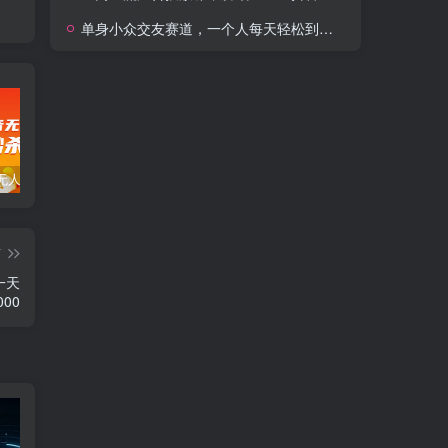
单身小众交友赛道，一个人每天轻松到手1000+，落地快、见效稳【揭秘】
暴力抖音无人直播一元秒杀玩法。项目拆解
全新平台vivo短视频，新风口AI混剪无脑搬运，冷门风口当天见收益，7天撸了2300+了
新能源锂电池行业创业的财富方案，锂电池回收高阶课
篇
一天
00