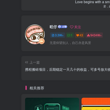
Love begins with a smi
爱，
旺仔
关注
3.3W+
1
43
9434W+
无需仰望别人，自己亦是风景
上一篇
携程搬砖项目，后期稳定一天几十的收益，可多号放大
相关推荐