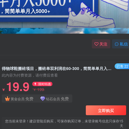
，简简单单月入5000+
关注
私信
已售 22
得物球鞋搬砖项目，搬砖单双利润在60-300，简简单单月入5000+
此内容为付费资源，请付费后查看
19.9
限时特惠
199
￥
￥
免费
免费
黄金会员
钻石会员
立即购买
您当前未登录！建议登陆后购买，可保存购买订单，未登录账号信息只保存15
天