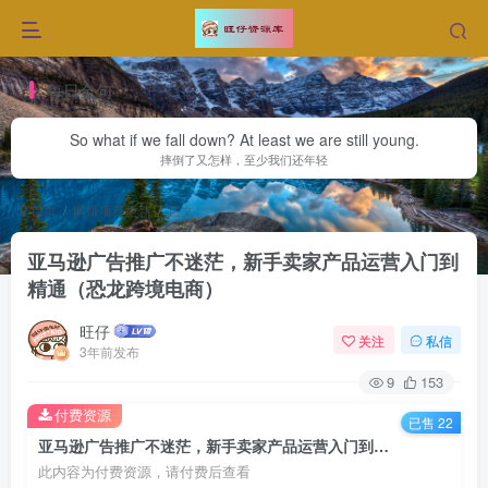
每日金句
So what if we fall down? At least we are still young.
摔倒了又怎样，至少我们还年轻
首页
网赚项目更新
正文
亚马逊广告推广不迷茫，新手卖家产品运营入门到
精通（恐龙跨境电商）
旺仔
关注
私信
3年前发布
9
153
付费资源
已售 22
亚马逊广告推广不迷茫，新手卖家产品运营入门到精通（恐龙跨境电商）
此内容为付费资源，请付费后查看