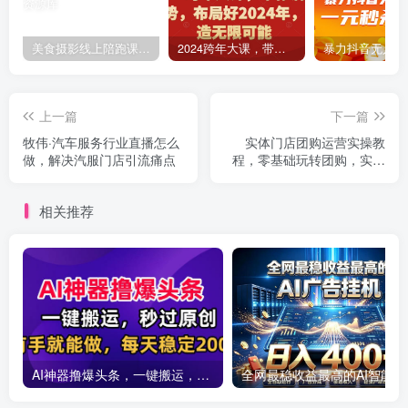
美食摄影线上陪跑课，美食短视频拍摄教程
2024跨年大课，​带你洞察趋势，布局好2024年，创造无限可能
上一篇
下一篇
牧伟·汽车服务行业直播怎么
实体门店团购运营实操教
做，​解决汽服门店引流痛点
程，零基础玩转团购，实体
门店线上转型
相关推荐
AI神器撸爆头条，一键搬运，秒过原创，有手就能做，每天稳定200+【揭秘】
全网最稳收