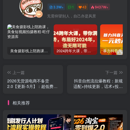
3.3W+
1
43
9437W+
无需仰望别人，自己亦是风景
美食摄影线上陪跑课，美食短视频拍摄教程
2024跨年大课，​带你洞察趋势，布局好2024年，创造无限可能
上一篇
下一篇
2026无货源电商不备货
抖音自然流拉爆教程：新规
2.0【更新-5月】：超低费比
适配+持续更新，话术+投放
技术突破自然流天花板，单
+起号一站式实战教学(更新
店月利润1-3万元
26年5月11
相关推荐