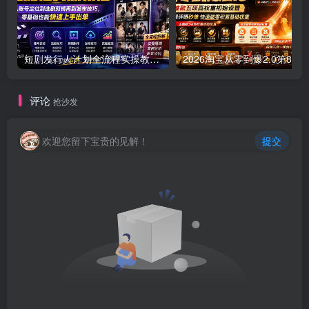
短剧发行人计划全流程实操教程；从账号定位到选剧剪辑再到发布技巧，零基础也能快速上手出单
2026淘宝从零到爆
评论
抢沙发
欢迎您留下宝贵的见解！
提交