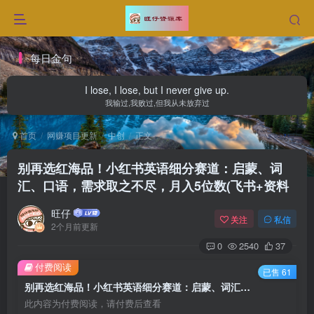
每日金句
I lose, I lose, but I never give up.
我输过,我败过,但我从未放弃过
首页
网赚项目更新
中创
正文
别再选红海品！小红书英语细分赛道：启蒙、词
汇、口语，需求取之不尽，月入5位数(飞书+资料
旺仔
关注
私信
2个月前更新
0
2540
37
付费阅读
已售 61
别再选红海品！小红书英语细分赛道：启蒙、词汇、口语，需求取之不尽，月入5位数(飞书+资料
此内容为付费阅读，请付费后查看