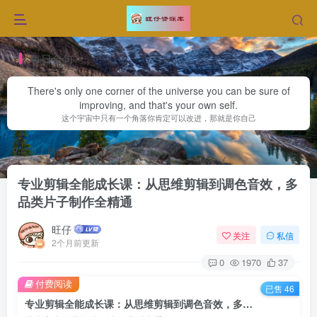
每日金句
There's only one corner of the universe you can be sure of
improving, and that's your own self.
这个宇宙中只有一个角落你肯定可以改进，那就是你自己
首页
网赚项目更新
福缘
正文
专业剪辑全能成长课：从思维剪辑到调色音效，多
品类片子制作全精通
旺仔
关注
私信
2个月前更新
0
1970
37
付费阅读
已售 46
专业剪辑全能成长课：从思维剪辑到调色音效，多品类片子制作全精通