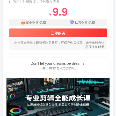
此内容为付费阅读，请付费后查看
9.9
￥
免费
免费
黄金会员
钻石会员
立即购买
您当前未登录！建议登陆后购买，可保存购买订单，未登录账号信
息只保存15天
Don’t let your dreams be dreams.
不要让你的梦想只是想想而已