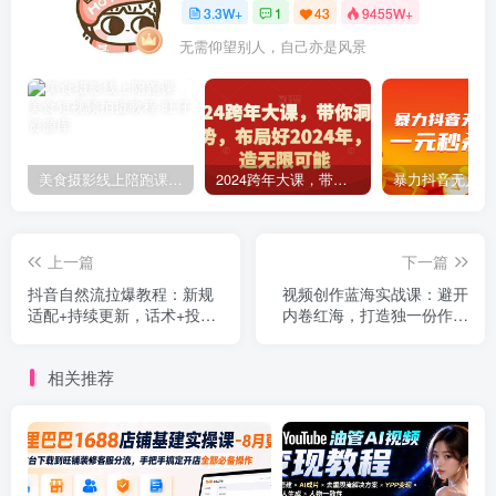
3.3W+
1
43
9455W+
无需仰望别人，自己亦是风景
美食摄影线上陪跑课，美食短视频拍摄教程
2024跨年大课，​带你洞察趋势，布局好2024年，创造无限可能
上一篇
下一篇
抖音自然流拉爆教程：新规
视频创作蓝海实战课：避开
适配+持续更新，话术+投放
内卷红海，打造独一份作品
+起号一站式实战教学(更新
引流接单变现
26年5月11
相关推荐