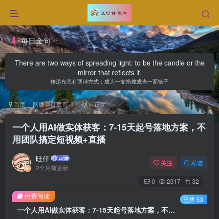
每日金句
There are two ways of spreading light: to be the candle or the
mirror that reflects it.
传递光亮有两种方式：成为一支蜡烛或当一面镜子
首页
网赚项目更新
中创
正文
一个人用AI做实体获客：7-15天起号落地方案，不
用团队搞定短视频+直播
旺仔
关注
私信
2个月前更新
0
2317
32
付费阅读
已售 53
一个人用AI做实体获客：7-15天起号落地方案，不用团队搞定短视频+直播