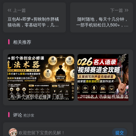
上一篇
下一篇
豆包AI+即梦+剪映制作胖橘
随时随地，每天十几分钟，
猫动画，零基础可学，几分
一部手机轻松日入500+，长
钟生产一条视频，附提示词
期稳定
相关推荐
AI+新个体创业必修课｜道法术器｜商业逻辑·小红书流量·AI智能体｜低成本打造个人变现小生意全套教学
评论
抢沙发
欢迎您留下宝贵的见解！
提交