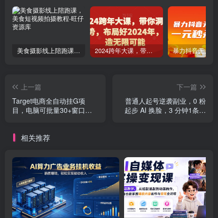
美食摄影线上陪跑课，美食短视频拍摄教程
2024跨年大课，​带你洞察趋势，布局好2024年，创造无限可能
上一篇
下一篇
Target电商全自动挂G项
普通人起号逆袭副业，0 粉
目，电脑可批量30+窗口运
起步 AI 换脸，3 分钟1条日
行，日收益入800，全程无
创100条视频收益长久稳定
人值守，无需手动操作【揭
相关推荐
秘】