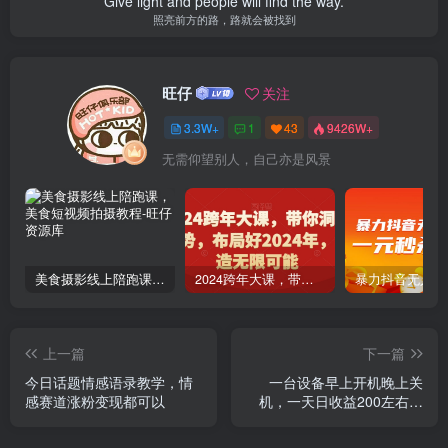
Give light and people will find the way.
照亮前方的路，路就会被找到
旺仔
关注
3.3W+
1
43
9426W+
无需仰望别人，自己亦是风景
美食摄影线上陪跑课，美食短视频拍摄教程
2024跨年大课，​带你洞察趋势，布局好2024年，创造无限可能
上一篇
下一篇
今日话题情感语录教学，情
一台设备早上开机晚上关
感赛道涨粉变现都可以
机，一天日收益200左右，
近几年最稳的项目