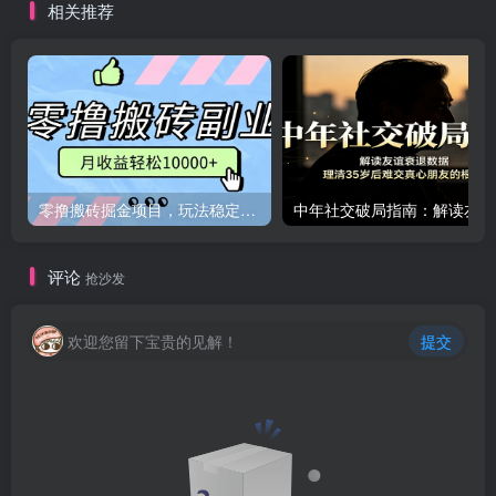
相关推荐
零撸搬砖掘金项目，玩法稳定普通人可落地的长期副业，月收益轻松10000+
中年
评论
抢沙发
欢迎您留下宝贵的见解！
提交