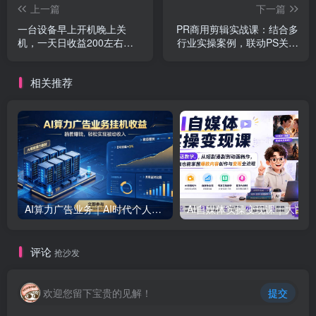
上一篇
下一篇
一台设备早上开机晚上关
PR商用剪辑实战课：结合多
机，一天日收益200左右，
行业实操案例，联动PS关键
近几年最稳的项目
帧速成接单剪辑功底
相关推荐
AI算力广告业务｜AI时代个人或工作室新赛道
AI自媒体实
评论
抢沙发
欢迎您留下宝贵的见解！
提交