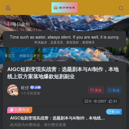
每日金句
Time such as water, always silent. If you are well, it is sunny.
时光如水，总是无言。若你安好，便是晴天
首页
网赚项目更新
福缘
正文
AIGC短剧变现实战营：选题剧本与AI制作，本地
线上双方案落地爆款短剧副业
旺仔
关注
私信
1个月前更新
0
2307
31
付费阅读
已售 63
AIGC短剧变现实战营：选题剧本与AI制作，本地线上双方案落地爆款短剧副业
此内容为付费阅读，请付费后查看