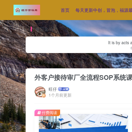
首页
每天更新中创，冒泡，福源
每日金句
It is by acts
首页
网赚项目更新
冒泡
正文
外客户接待审厂全流程SOP系统
旺仔
1个月前更新
付费阅读