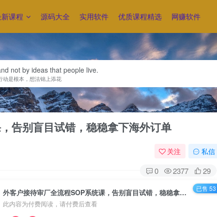
最新课程
源码大全
实用软件
优质课程精选
网赚软件
 and not by ideas that people live.
行动是根本，想法锦上添花
课，告别盲目试错，稳稳拿下海外订单
关注
私信
0
2377
29
已售 53
外客户接待审厂全流程SOP系统课，告别盲目试错，稳稳拿下海外订单
此内容为付费阅读，请付费后查看