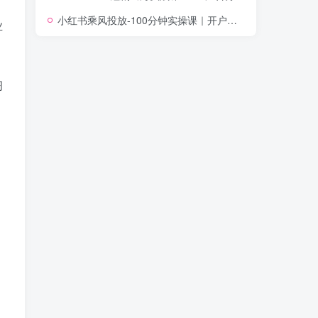
小红书乘风投放-100分钟实操课｜开户返点·标准投搭建·莱卡定向，新店建模撬动笔记自然流量全套教学
业
习
。