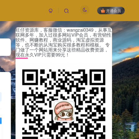
开通会员
旺仔资源库，客服微信：wangzai0349，从事互
付费阅读
已售 53
联网多年，加入过很多网站VIP会员，有营销性
9.9
软件、网赚教程，商业源码，淘宝虚拟资源
等，也不断的从淘宝购买很多教程和模板。 专
￥
门做了一个网站用来分享这些精品收费资源，
现在永久VIP只需要99元！
黄金会员
钻石会员
免费
免费
立即购买
您当前未登录！建议登陆后购买，可保存购买订
单，未登录账号信息只保存15天