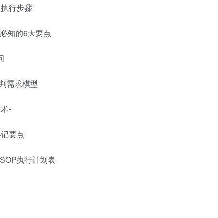
个执行步骤
前必知的6大要点
问
谈判需求模型
术-
必记要点-
前SOP执行计划表