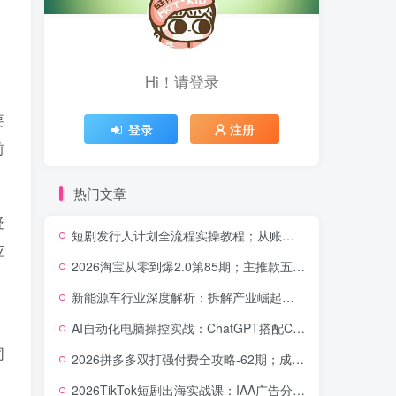
Hi！请登录
要
登录
注册
前
热门文章
疑
短剧发行人计划全流程实操教程；从账号定位到选剧剪辑再到发布技巧，零基础也能快速上手出单
应
2026淘宝从零到爆2.0第85期；主推款五项高权重初始设置，改销量评晒秒单快速破零积累基础权重
新能源车行业深度解析：拆解产业崛起根源，剖析行业内卷与海外贸易争端现状
，
AI自动化电脑操控实战：ChatGPT搭配Codex，一键指令远程自动操控电脑完成工作
同
2026拼多多双打强付费全攻略-62期；成本推广加托管双剑合璧，系统讲解7种付费玩法优劣势与选择策略
2026TikTok短剧出海实战课：IAA广告分账×IAP付费变现×账号搭建×平台规则×双轨爆发×回款全流程