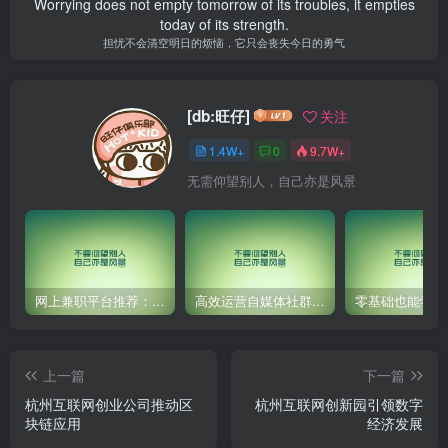
Worrying does not empty tomorrow of its troubles, it empties
today of its strength.
担忧不会清空明日的烦恼，它只会丧失今日的勇气
[db:旺仔]
关注
1.4W+
0
9.7W+
无需仰望别人，自己亦是风景
网上兼职平台推荐：国外网赚任务！
高效运营自媒体社群，让内容更有价值！
上一篇
下一篇
杭州互联网创业公司推动区
杭州互联网创新园引领数字
块链应用
经济发展