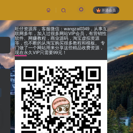
开通会员
旺仔资源库，客服微信：wangzai0349，从事互
联网多年，加入过很多网站VIP会员，有营销性
软件、网赚教程，商业源码，淘宝虚拟资源
等，也不断的从淘宝购买很多教程和模板。 专
门做了一个网站用来分享这些精品收费资源，
现在永久VIP只需要99元！