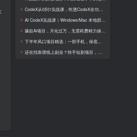
CodeX从0到1实战课，吃透CodeX全功能，零基础AI开发实战，从部署到高阶项目一键落地
众
AI CodeX实战课｜Windows/Mac 本地部署｜API 对接调通｜Skill 自制｜漫剧剪辑｜网站 VR 项目｜AI项目落地全教程
爆款Ai项目，月化过万，无需耗费精力操作，稳健实现每月增收
下半年风口项目精选：一部手机，保底日入500+，做就有收益，长期稳定！【揭秘】
还在找靠谱线上副业？快手短剧项目，全程自动发布内容，不用熬夜做视频，轻松日入500+【揭秘】