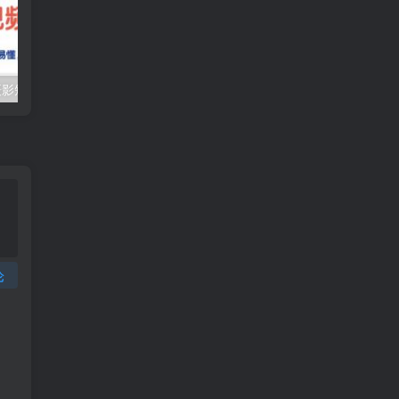
（10247期）摄影短视频入门课（适合零基础）：通俗易懂，只有干货（11节课）
抖音口播带货教程，全网销量百万大V亲授，只讲实操干活，更快拿到结果
论