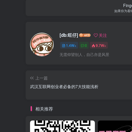
Finge
如果你为着
[db:旺仔]
关注
1.4W+
0
9.7W+
无需仰望别人，自己亦是风景
上一篇
武汉互联网创业者必备的7大技能浅析
相关推荐