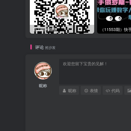
影刀暗号领取
评论
抢沙发
昵称
昵称
表情
代码