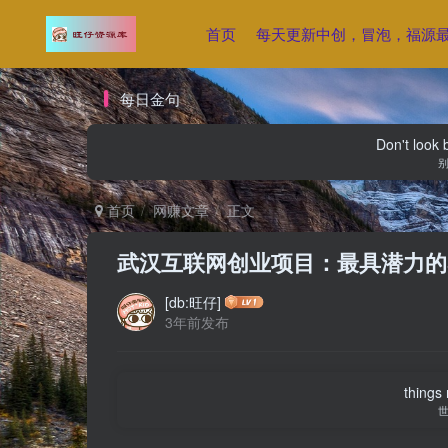
首页
每天更新中创，冒泡，福源
每日金句
Don't look 
首页
网赚文章
正文
武汉互联网创业项目：最具潜力的
[db:旺仔]
3年前发布
things