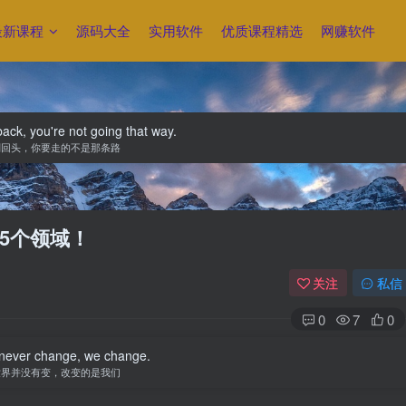
最新课程
源码大全
实用软件
优质课程精选
网赚软件
back, you're not going that way.
别回头，你要走的不是那条路
5个领域！
关注
私信
0
7
0
 never change, we change.
世界并没有变，改变的是我们