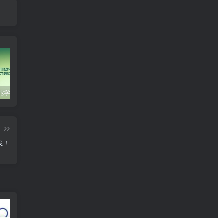
零基础也能学会的自媒体账号注册方法
这些技巧帮你成为自媒体运营大师！
互联网金融创业，探索新商业模式
音
篇
战！