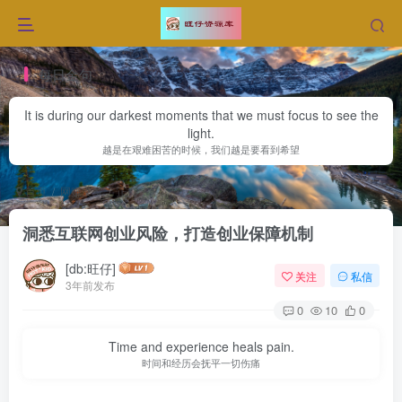
每日金句
It is during our darkest moments that we must focus to see the
light.
越是在艰难困苦的时候，我们越是要看到希望
首页
网赚文章
正文
洞悉互联网创业风险，打造创业保障机制
[db:旺仔]
关注
私信
3年前发布
0
10
0
Time and experience heals pain.
时间和经历会抚平一切伤痛