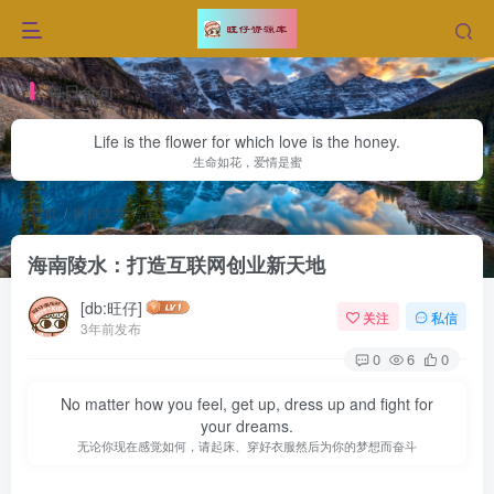
每日金句
Life is the flower for which love is the honey.
生命如花，爱情是蜜
首页
网赚文章
正文
海南陵水：打造互联网创业新天地
[db:旺仔]
关注
私信
3年前发布
0
6
0
No matter how you feel, get up, dress up and fight for
your dreams.
无论你现在感觉如何，请起床、穿好衣服然后为你的梦想而奋斗