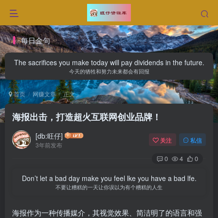
每日金句
The sacrifices you make today will pay dividends in the future.
今天的牺牲和努力未来都会有回报
首页
网赚文章
正文
海报出击，打造超火互联网创业品牌！
[db:旺仔]
关注
私信
3年前发布
0
4
0
Don’t let a bad day make you feel lke you have a bad lfe.
不要让糟糕的一天让你误以为有个糟糕的人生
海报作为一种传播媒介，其视觉效果、简洁明了的语言和强