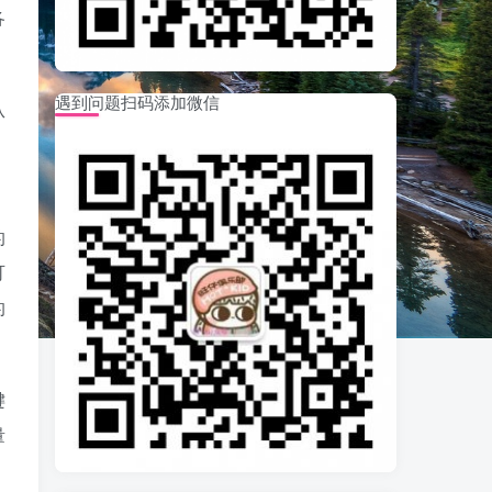
各
遇到问题扫码添加微信
从
的
可
的
键
量