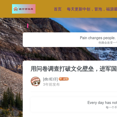
首页
每天更新中创，冒泡，福源
每日金句
Pain changes people. H
伤痛会改变一
首页
网赚文章
正文
用问卷调查打破文化壁垒，进军国
[db:旺仔]
3年前发布
Every day has not 
每一个