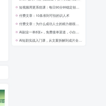
短视频周更系统课：每日90分钟稳定创作，从零涨粉至18000实现月入八千
付费文章：10条准到可怕的识人术
付费文章：为什么成功人士的精力都很旺盛？
AI副业一单8张+，免费接单渠道，小白照做月入2W【揭秘】
AI短剧实战入门课，从文案拆解到成片全流程教学，抓住短剧流量变现风口