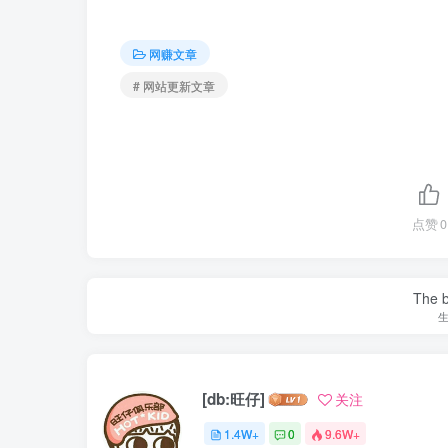
网赚文章
# 网站更新文章
点赞
0
The be
[db:旺仔]
关注
1.4W+
0
9.6W+