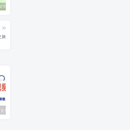
零基础也能学会的自媒体账号注册方法
这些技巧帮你成为自媒体运营大师！
互联网金融创业，探索新商业模式
篇
之旅
（10247期）摄影短视频入门课（适合零基础）：通俗易懂，只有干货（11节课）
抖音口播带货教程，全网销量百万大V亲授，只讲实操干活，更快拿到结果