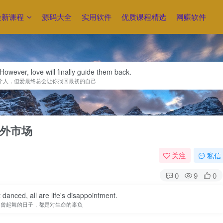
最新课程
源码大全
实用软件
优质课程精选
网赚软件
owever, love will finally guide them back.
个人，但爱最终总会让你找回最初的自己
外市场
关注
私信
0
9
0
danced, all are life's disappointment.
不曾起舞的日子，都是对生命的辜负