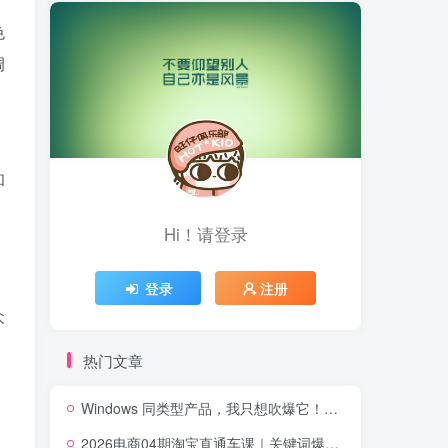
色
调
，
和
Hi！请登录
登录
注册
众
热门文章
Windows 同类型产品，我只想吹爆它！把听歌变成了一场沉浸式视听现场，支持多平台歌单播放 Mineradio
2026电商04期淘宝直通车课｜关键词爆打矩阵，多计划低出价，新品爆款差异化投放实操教学