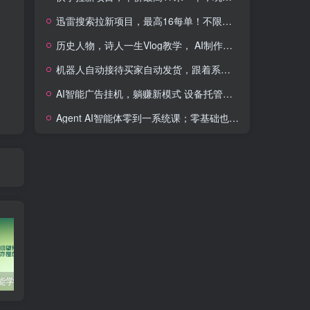
迅雷搜索拉新项目，最高16每单！不限量级人人可冲，零门槛上手(更新0807)
历史人物，诗人一生Vlog教学， AI制作丨伙伴计划丨精选收益丨商单收徒 ，新领域红利期，抓紧做
机器人自动接待买家自动发货，跟着系统学拼多多虚拟月入1-5万
AI智能广告挂机，躺赚新模式 设备托管运行，解放双手持续变现
Agent AI智能体零到一系统课；零基础也能学会自动化实战，从核心概念到Coze工作流搭建完整覆盖
零基础也能学会的自媒体账号注册方法
这些技巧帮你成为自媒体运营大师！
互联网金融创业，探索新商业模式