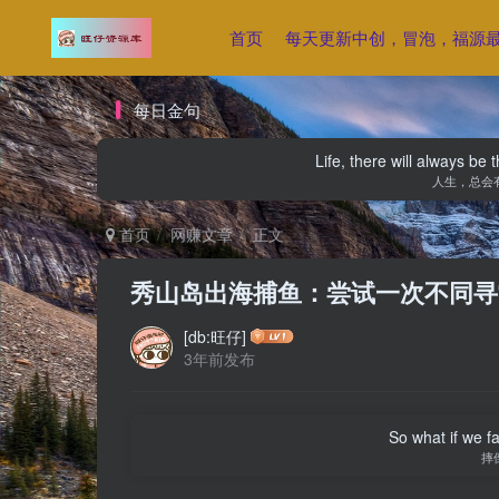
首页
每天更新中创，冒泡，福源
每日金句
Life, there will always b
人生，总会
首页
网赚文章
正文
秀山岛出海捕鱼：尝试一次不同寻
[db:旺仔]
3年前发布
So what if we fa
摔