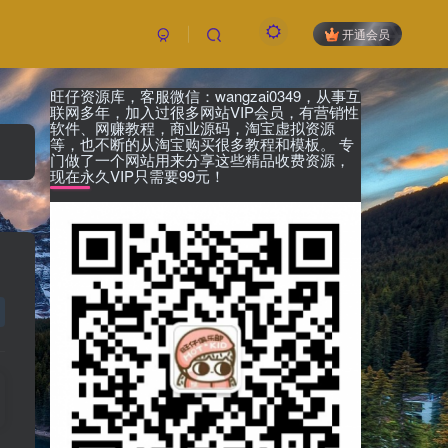
开通会员
旺仔资源库，客服微信：wangzai0349，从事互
联网多年，加入过很多网站VIP会员，有营销性
软件、网赚教程，商业源码，淘宝虚拟资源
等，也不断的从淘宝购买很多教程和模板。 专
门做了一个网站用来分享这些精品收费资源，
现在永久VIP只需要99元！