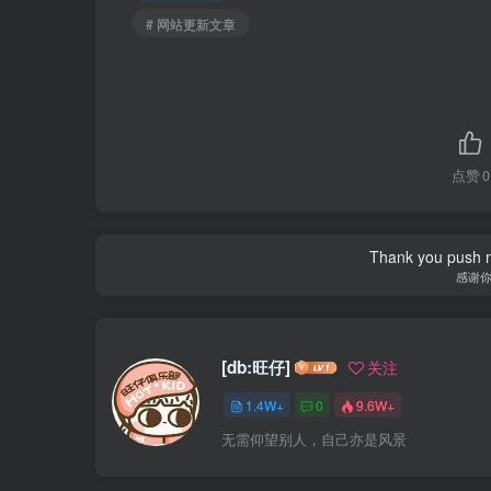
# 网站更新文章
点赞
0
Thank you push me
感谢
[db:旺仔]
关注
1.4W+
0
9.6W+
无需仰望别人，自己亦是风景