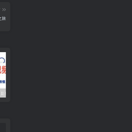
篇
之旅
（10247期）摄影短视频入门课（适合零基础）：通俗易懂，只有干货（11节课）
抖音口播带货教程，全网销量百万大V亲授，只讲实操干活，更快拿到结果