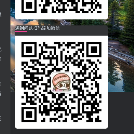
，
很
，
遇到问题扫码添加微信
统
加
的
当
天
。