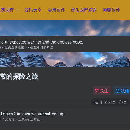
最新课程
源码大全
实用软件
优质课程精选
网赚软件
e the unexpected warmth and the endless hope.
有不期而遇的温暖，和生生不息的希望
常的探险之旅
关注
私信
0
10
0
ll down? At least we are still young.
倒了又怎样，至少我们还年轻