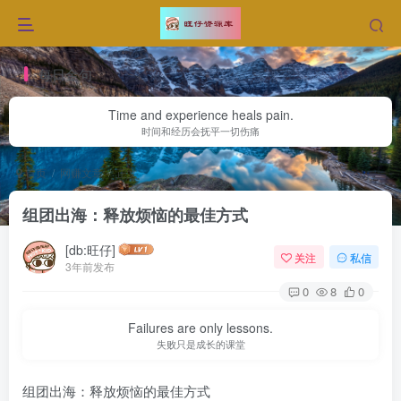
每日金句
Time and experience heals pain.
时间和经历会抚平一切伤痛
首页
网赚文章
正文
组团出海：释放烦恼的最佳方式
[db:旺仔]
关注
私信
3年前发布
0
8
0
Failures are only lessons.
失败只是成长的课堂
组团出海：释放烦恼的最佳方式