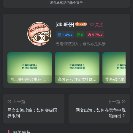
愿你永远活的像个孩子
[db:旺仔]
关注
1.4W+
0
9.7W+
无需仰望别人，自己亦是风景
网上兼职平台推荐：国外网赚任务！
高效运营自媒体社群，让内容更有价值！
上一篇
下一篇
网文出海攻略：如何突破国
网文出海，如何在竞争中脱
界限制
颖而出？
相关推荐